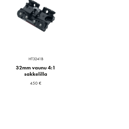
HT3241B
32mm vaunu 4:1
sakkelilla
450
€