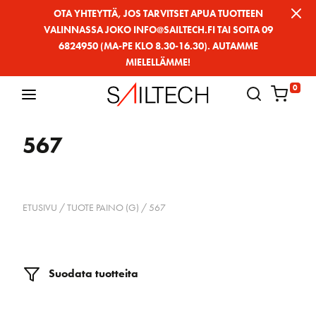
Siirry
OTA YHTEYTTÄ, JOS TARVITSET APUA TUOTTEEN
VALINNASSA JOKO INFO@SAILTECH.FI TAI SOITA 09
sivun
6824950 (MA-PE KLO 8.30-16.30). AUTAMME
sisältöön
MIELELLÄMME!
0
567
ETUSIVU
/ TUOTE PAINO (G) / 567
Suodata tuotteita