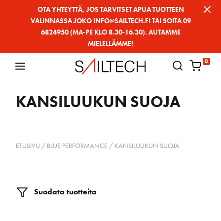
Siirry
OTA YHTEYTTÄ, JOS TARVITSET APUA TUOTTEEN
VALINNASSA JOKO INFO@SAILTECH.FI TAI SOITA 09
sivun
6824950 (MA-PE KLO 8.30-16.30). AUTAMME
sisältöön
MIELELLÄMME!
0
KANSILUUKUN SUOJA
ETUSIVU
/
BLUE PERFORMANCE
/ KANSILUUKUN SUOJA
Suodata tuotteita