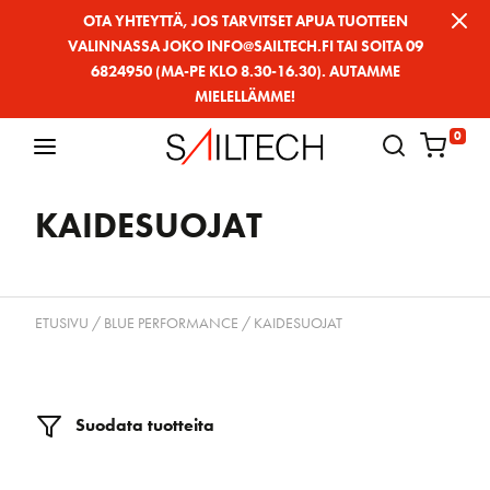
Siirry
OTA YHTEYTTÄ, JOS TARVITSET APUA TUOTTEEN
VALINNASSA JOKO INFO@SAILTECH.FI TAI SOITA 09
sivun
6824950 (MA-PE KLO 8.30-16.30). AUTAMME
sisältöön
MIELELLÄMME!
0
KAIDESUOJAT
ETUSIVU
/
BLUE PERFORMANCE
/ KAIDESUOJAT
Suodata tuotteita