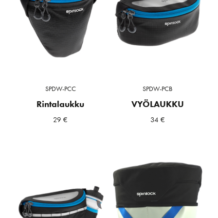
SPDW-PCC
SPDW-PCB
Rintalaukku
VYÖLAUKKU
29
€
34
€