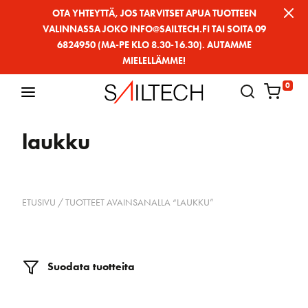
Siirry
OTA YHTEYTTÄ, JOS TARVITSET APUA TUOTTEEN
VALINNASSA JOKO INFO@SAILTECH.FI TAI SOITA 09
sivun
6824950 (MA-PE KLO 8.30-16.30). AUTAMME
sisältöön
MIELELLÄMME!
0
laukku
ETUSIVU
/ TUOTTEET AVAINSANALLA “LAUKKU”
Suodata tuotteita