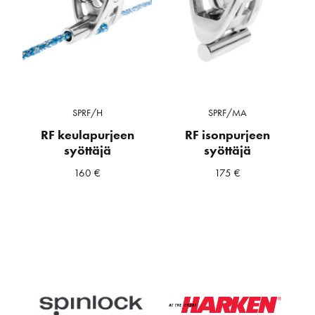
SPRF/H
SPRF/MA
RF keulapurjeen
RF isonpurjeen
syöttäjä
syöttäjä
160
€
175
€