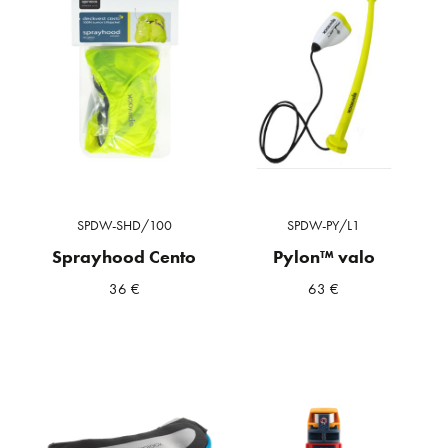
SPDW-SHD/100
SPDW-PY/L1
Sprayhood Cento
Pylon™ valo
36
€
63
€