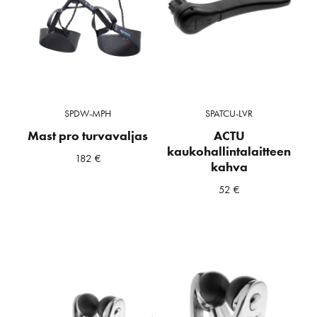
SPDW-MPH
SPATCU-LVR
Mast pro turvavaljas
ACTU
kaukohallintalaitteen
182
€
kahva
52
€