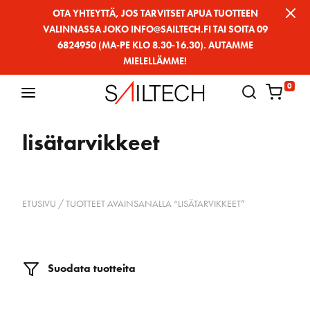
Siirry
OTA YHTEYTTÄ, JOS TARVITSET APUA TUOTTEEN
VALINNASSA JOKO INFO@SAILTECH.FI TAI SOITA 09
sivun
6824950 (MA-PE KLO 8.30-16.30). AUTAMME
sisältöön
MIELELLÄMME!
0
lisätarvikkeet
ETUSIVU
/ TUOTTEET AVAINSANALLA “LISÄTARVIKKEET”
Suodata tuotteita