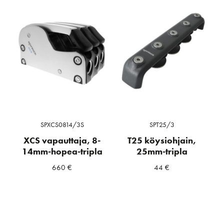
SPXCS0814/3S
SPT25/3
XCS vapauttaja, 8-
T25 köysiohjain,
14mm-hopea-tripla
25mm-tripla
660
€
44
€