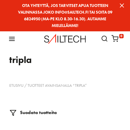
Siirry
OTA YHTEYTTÄ, JOS TARVITSET APUA TUOTTEEN
VALINNASSA JOKO INFO@SAILTECH.FI TAI SOITA 09
sivun
6824950 (MA-PE KLO 8.30-16.30). AUTAMME
sisältöön
MIELELLÄMME!
0
tripla
ETUSIVU
/ TUOTTEET AVAINSANALLA “TRIPLA”
Suodata tuotteita