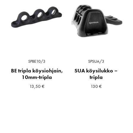
SPBE10/3
SPSUA/3
BE tripla köysiohjain,
SUA köysilukko –
10mm-tripla
tripla
13,50
€
130
€