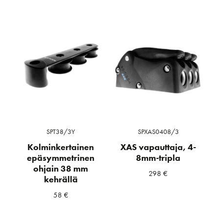
SPT38/3Y
SPXAS0408/3
Kolminkertainen
XAS vapauttaja, 4-
epäsymmetrinen
8mm-tripla
ohjain 38 mm
298
€
kehrällä
58
€