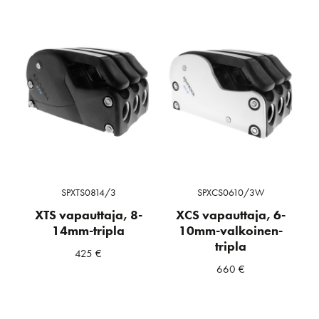
SPXTS0814/3
SPXCS0610/3W
XTS vapauttaja, 8-
XCS vapauttaja, 6-
14mm-tripla
10mm-valkoinen-
tripla
425
€
660
€