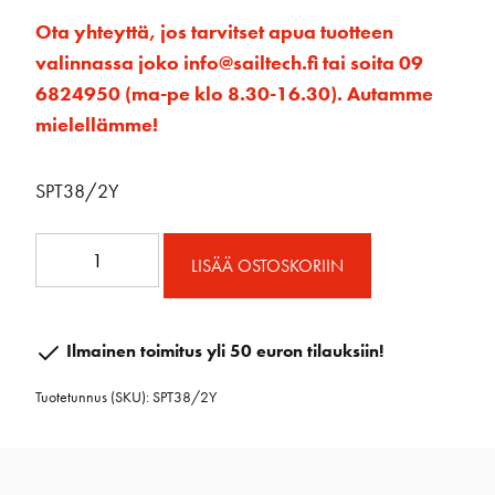
Ota yhteyttä, jos tarvitset apua tuotteen
valinnassa joko info@sailtech.fi tai soita 09
6824950 (ma-pe klo 8.30-16.30). Autamme
mielellämme!
SPT38/2Y
Kaksinkertainen
LISÄÄ OSTOSKORIIN
epäsymmetrinen
ohjain
38
Ilmainen toimitus yli 50 euron tilauksiin!
mm
Tuotetunnus (SKU):
SPT38/2Y
kehrällä
määrä