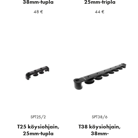
38mm-tupla
25mm-tripla
48
€
44
€
SPT25/2
SPT38/6
T25 köysiohjain,
T38 köysiohjain,
25mm-tupla
38mm-