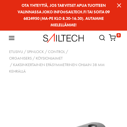
Siirry
OTA YHTEYTTÄ, JOS TARVITSET APUA TUOTTEEN
VALINNASSA JOKO INFO@SAILTECH.FI TAI SOITA 09
sivun
6824950 (MA-PE KLO 8.30-16.30). AUTAMME
sisältöön
MIELELLÄMME!
0
ETUSIVU
/
SPINLOCK
/
CONTROL
/
ORGANISERS / KÖYSIOHJAIMET
/ KAKSINKERTAINEN EPÄSYMMETRINEN OHJAIN 38 MM
KEHRÄLLÄ