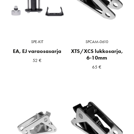
SPE-KIT
SPCAM-0610
EA, EJ varaosasarja
XTS/XCS lukkosarja,
6-10mm
52
€
65
€