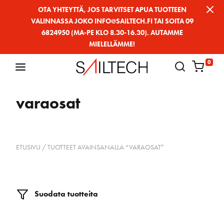
Siirry
OTA YHTEYTTÄ, JOS TARVITSET APUA TUOTTEEN
VALINNASSA JOKO INFO@SAILTECH.FI TAI SOITA 09
sivun
6824950 (MA-PE KLO 8.30-16.30). AUTAMME
sisältöön
MIELELLÄMME!
0
varaosat
ETUSIVU
/ TUOTTEET AVAINSANALLA “VARAOSAT”
Suodata tuotteita