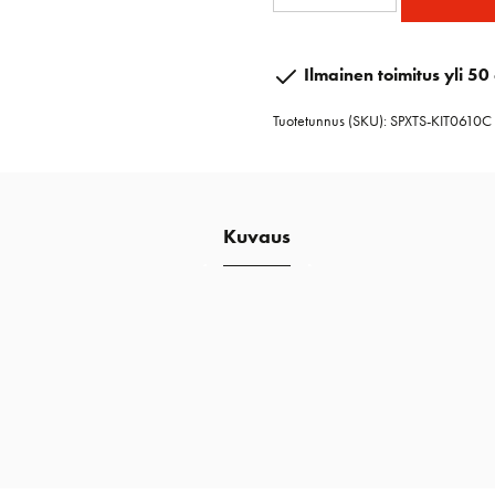
keraaminen
lukko
ja
Ilmainen toimitus yli 50 
pohjasarja
Tuotetunnus (SKU):
SPXTS-KIT0610C
06-
10
mm
määrä
Kuvaus