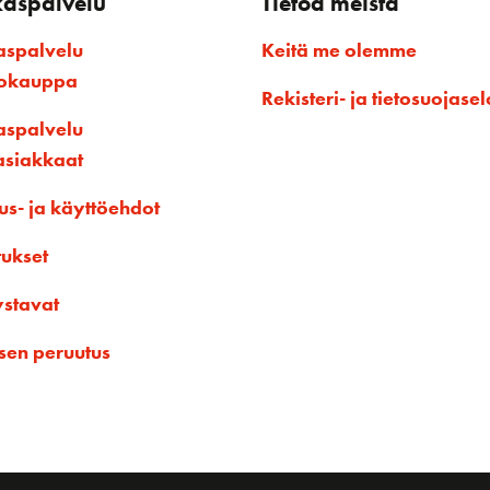
kaspalvelu
Tietoa meistä
aspalvelu
Keitä me olemme
kokauppa
Rekisteri- ja tietosuojasel
aspalvelu
asiakkaat
us- ja käyttöehdot
tukset
ystavat
sen peruutus