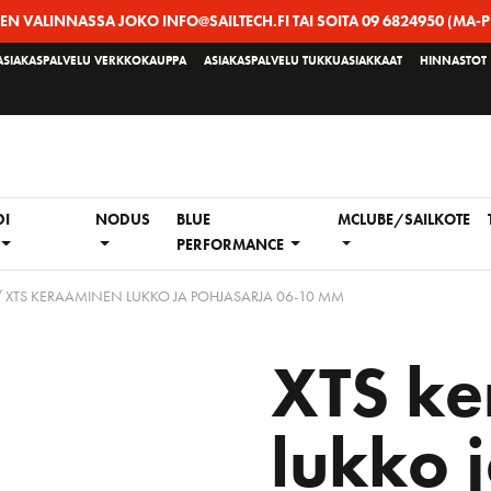
EEN VALINNASSA JOKO INFO@SAILTECH.FI TAI SOITA 09 6824950 (MA-P
ASIAKASPALVELU VERKKOKAUPPA
ASIAKASPALVELU TUKKUASIAKKAAT
HINNASTOT
DI
NODUS
BLUE
MCLUBE/SAILKOTE
PERFORMANCE
 XTS KERAAMINEN LUKKO JA POHJASARJA 06-10 MM
XTS k
lukko 