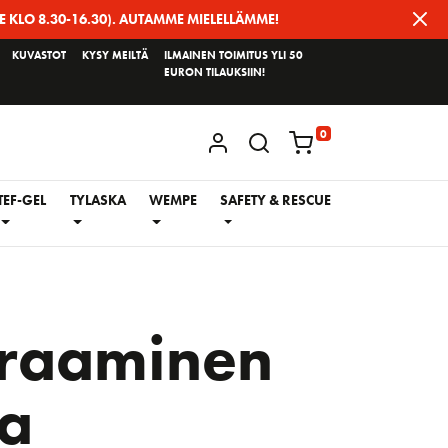
E KLO 8.30-16.30). AUTAMME MIELELLÄMME!
KUVASTOT
KYSY MEILTÄ
ILMAINEN TOIMITUS YLI 50
EURON TILAUKSIIN!
0
KIRJAUDU / REKISTERÖIDY
TEF-GEL
TYLASKA
WEMPE
SAFETY & RESCUE
eraaminen
ja