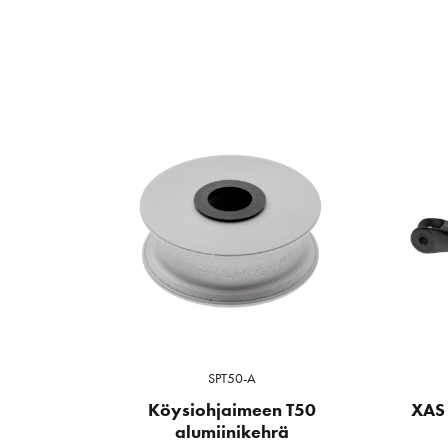
SPT50-A
Köysiohjaimeen T50
XAS
alumiinikehrä