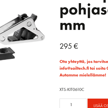
pohjas
mm
295
€
Ota yhteyttä, jos tarvits
info@sailtech.fi tai soi
Autamme mielellämme!
XTS-KIT0610C
XTS
LISÄÄ O