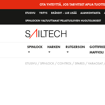
Siirry
OTA YHTEYTTÄ, JOS TARVITSET APUA TUOTT
sivun
ETUSIVU
YRITYS
BRÄNDIT – LUE LISÄÄ
AJANKOHTAISTA
sisältöön
SPINLOCKIN VALTUUTTAMAT PELASTUSLIIVIEN HUOLTOLIIKKEET
SPINLOCK
HARKEN
RUTGERSON
GOTTIFRE
MAFFIOLI
ETUSIVU
/
SPINLOCK
/
CONTROL
/
SPARES / VARAOSAT
/