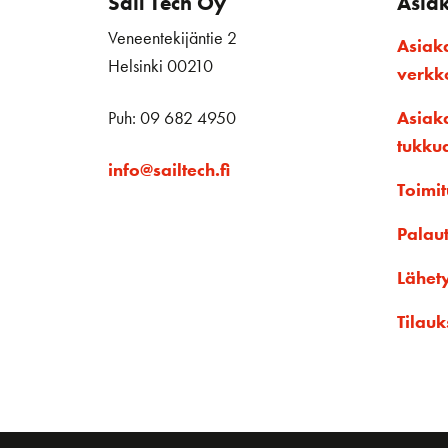
Sail Tech Oy
Asia
Veneentekijäntie 2
Asiak
Helsinki 00210
verk
Puh: 09 682 4950
Asiak
tukku
info@sailtech.fi
Toimit
Palau
Lähet
Tilauk