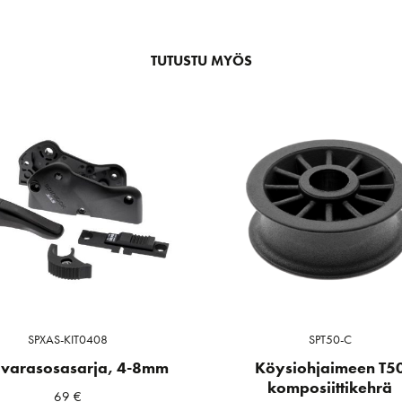
TUTUSTU MYÖS
SPXAS-KIT0408
SPT50-C
 varasosasarja, 4-8mm
Köysiohjaimeen T5
komposiittikehrä
69
€