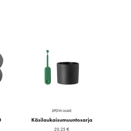
SPDW-MAK
0
Käsilaukaisumuuntosarja
20,25
€