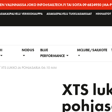
EEN VALINNASSA JOKO INFO@SAILTECH.FI TAI SOITA 09 6824950 (MA-P
ASIAKASPALVELU VERKKOKAUPPA
ASIAKASPALVELU TUKKUASIAKKAAT
HINNASTOT
DI
NODUS
BLUE
MCLUBE/SAILKOTE
PERFORMANCE
 XTS LUKKO JA POHJASARJA 06-10 MM
XTS lu
pohjas