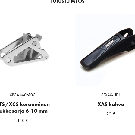
TUTUSTU MYÖS
SPCAM-0610C
SPXAS-HDL
TS/XCS keraaminen
XAS kahva
lukkosarja 6-10 mm
20
€
120
€