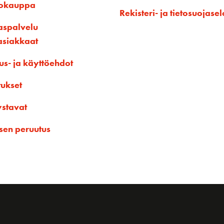
kokauppa
Rekisteri- ja tietosuojasel
aspalvelu
asiakkaat
us- ja käyttöehdot
tukset
ystavat
sen peruutus