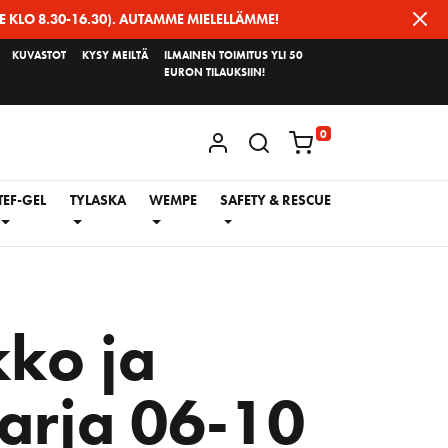
E KLO 8.30-16.30). AUTAMME MIELELLÄMME!
KUVASTOT
KYSY MEILTÄ
ILMAINEN TOIMITUS YLI 50
EURON TILAUKSIIN!
0
KIRJAUDU / REKISTERÖIDY
TEF-GEL
TYLASKA
WEMPE
SAFETY & RESCUE
kko ja
arja 06-10