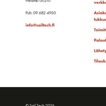
Helsinki 00210
verk
Puh: 09 682 4950
Asiak
tukku
info@sailtech.fi
Toimit
Palau
Lähet
Tilauk
© Sail Tech 2026