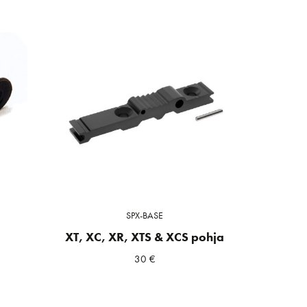
SPX-BASE
XT, XC, XR, XTS & XCS pohja
30
€