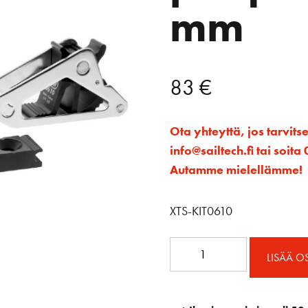
mm
83
€
Ota yhteyttä, jos tarvits
info@sailtech.fi tai soi
Autamme mielellämme!
XTS-KIT0610
XTS
LISÄÄ O
lukko
ja
pohjasarja