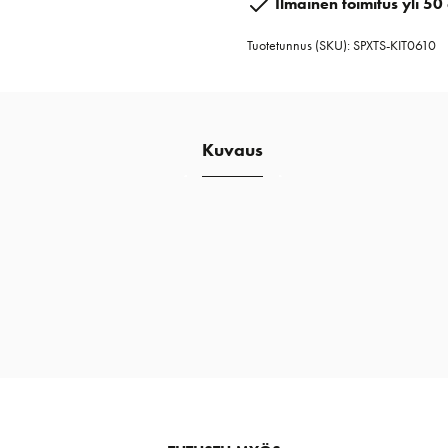
Ilmainen toimitus yli 50 
06-
Tuotetunnus (SKU):
SPXTS-KIT0610
10
mm
määrä
Kuvaus