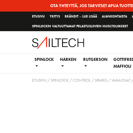
Siirry
OTA YHTEYTTÄ, JOS TARVITSET APUA TUOTT
sivun
ETUSIVU
YRITYS
BRÄNDIT – LUE LISÄÄ
AJANKOHTAISTA
sisältöön
SPINLOCKIN VALTUUTTAMAT PELASTUSLIIVIEN HUOLTOLIIKKEET
SPINLOCK
HARKEN
RUTGERSON
GOTTIFRE
MAFFIOLI
ETUSIVU
/
SPINLOCK
/
CONTROL
/
SPARES / VARAOSAT
/