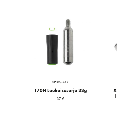
SPDW-RAK
170N Laukaisusarja 33g
X
37
€