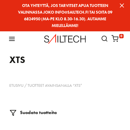
Siirry
OTA YHTEYTTÄ, JOS TARVITSET APUA TUOTTEEN
VALINNASSA JOKO INFO@SAILTECH.FI TAI SOITA 09
sivun
6824950 (MA-PE KLO 8.30-16.30). AUTAMME
sisältöön
MIELELLÄMME!
0
XTS
ETUSIVU
/ TUOTTEET AVAINSANALLA “XTS”
Suodata tuotteita