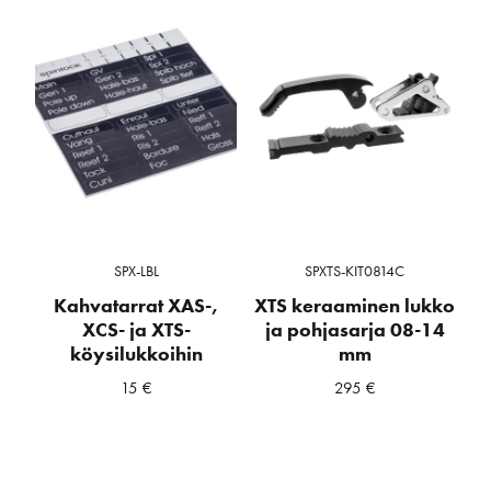
SPX-LBL
SPXTS-KIT0814C
Kahvatarrat XAS-,
XTS keraaminen lukko
XCS- ja XTS-
ja pohjasarja 08-14
köysilukkoihin
mm
15
€
295
€