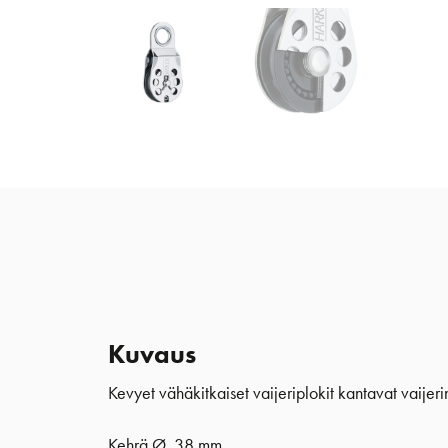
Kuvaus
Kevyet vähäkitkaiset vaijeriplokit kantavat vaijer
Kehrä Ø 38 mm