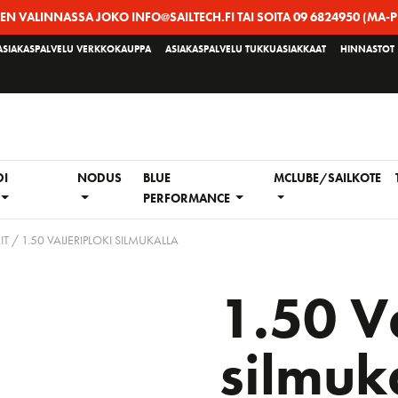
EEN VALINNASSA JOKO INFO@SAILTECH.FI TAI SOITA 09 6824950 (MA-P
ASIAKASPALVELU VERKKOKAUPPA
ASIAKASPALVELU TUKKUASIAKKAAT
HINNASTOT
DI
NODUS
BLUE
MCLUBE/SAILKOTE
PERFORMANCE
IT
/ 1.50 VAIJERIPLOKI SILMUKALLA
1.50 Va
silmuk