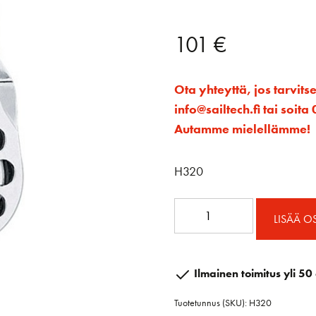
101
€
Ota yhteyttä, jos tarvits
info@sailtech.fi tai soi
Autamme mielellämme!
H320
1.50
LISÄÄ O
Vaijeriploki
silmukalla
määrä
Ilmainen toimitus yli 50 
Tuotetunnus (SKU):
H320