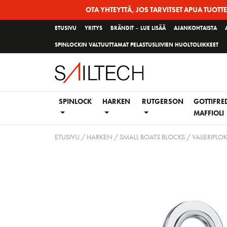
Siirry
OTA YHTEYTTÄ, JOS TARVITSET APUA TUOTT
sivun
ETUSIVU
YRITYS
BRÄNDIT – LUE LISÄÄ
AJANKOHTAISTA
sisältöön
SPINLOCKIN VALTUUTTAMAT PELASTUSLIIVIEN HUOLTOLIIKKEET
SPINLOCK
HARKEN
RUTGERSON
GOTTIFRE
MAFFIOLI
ETUSIVU
/
HARKEN
/
SMALL BOATS BLOCKS
/
VAIJERIPLOK