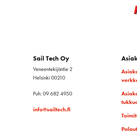
Sail Tech Oy
Asia
Veneentekijäntie 2
Asiak
Helsinki 00210
verk
Puh: 09 682 4950
Asiak
tukku
info@sailtech.fi
Toimit
Palau