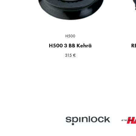
H500
H500 3 BB Kehrä
R
315
€