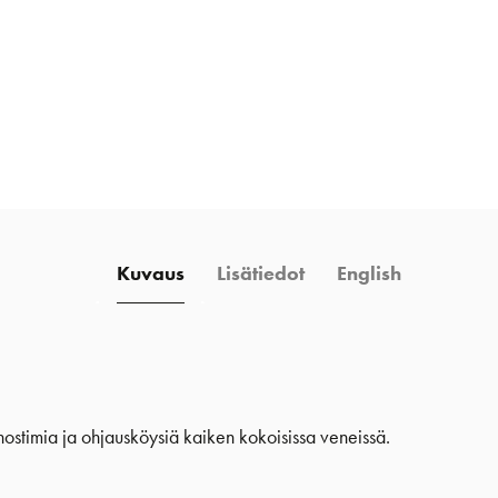
Kuvaus
Lisätiedot
English
inostimia ja ohjausköysiä kaiken kokoisissa veneissä.