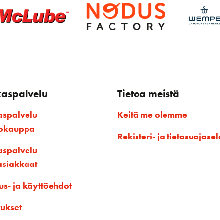
kaspalvelu
Tietoa meistä
aspalvelu
Keitä me olemme
kokauppa
Rekisteri- ja tietosuojasel
aspalvelu
asiakkaat
us- ja käyttöehdot
tukset