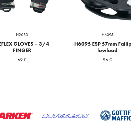
H2083
H6095
EFLEX GLOVES – 3/4
H6095 ESP 57mm Fallip
FINGER
lowload
69
€
96
€