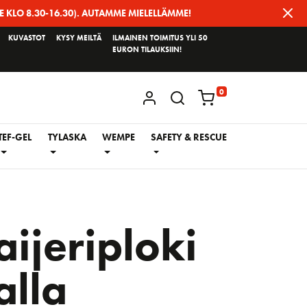
E KLO 8.30-16.30). AUTAMME MIELELLÄMME!
KUVASTOT
KYSY MEILTÄ
ILMAINEN TOIMITUS YLI 50
EURON TILAUKSIIN!
0
KIRJAUDU / REKISTERÖIDY
TEF-GEL
TYLASKA
WEMPE
SAFETY & RESCUE
ijeriploki
alla