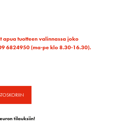
et apua tuotteen valinnassa joko
ta 09 6824950 (ma-pe klo 8.30-16.30).
STOSKORIIN
euron tilauksiin!