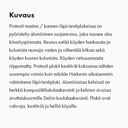
Kuvaus
Protexit maston / kannen läpivientiplokeissa on
pyöristetty alumiininen suojareunus, joka nousee ulos
kiinnityspinnasta. Reunus estää köyden hankausta ja
kulumista reunoja vasten ja vähentää kitkaa sekä
köyden kuoren kulumista. Köyden vetosuunnasta
riippumatta. Protexit plokit kestävät kokoonsa nähden
suurempia voimia kuin mikään Harkenin aikaisemmin
valmistama läpivientiploki. Alumiinisissa kehrissä on
herkkä komposiittiliukulaakerointi ja kehrien sivuissa
sivuttaiskuormille Delrin kuulalaakerointi. Plokit ovat
vahvoja, kestäviä ja helliä köysille.