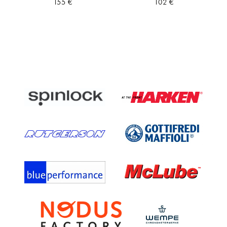
155
€
102
€