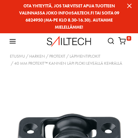
Siirry
OTA YHTEYTTÄ, JOS TARVITSET APUA TUOTTEEN
VALINNASSA JOKO INFO@SAILTECH.FI TAI SOITA 09
sivun
6824950 (MA-PE KLO 8.30-16.30). AUTAMME
sisältöön
MIELELLÄMME!
0
ETUSIVU
/
HARKEN
/
PROTEXIT / LÄPIVIENTIPLOKIT
/ 40 MM PROTEXIT™ KANNEN LÄPI PLOKI LEVEÄLLÄ KEHRÄLLÄ