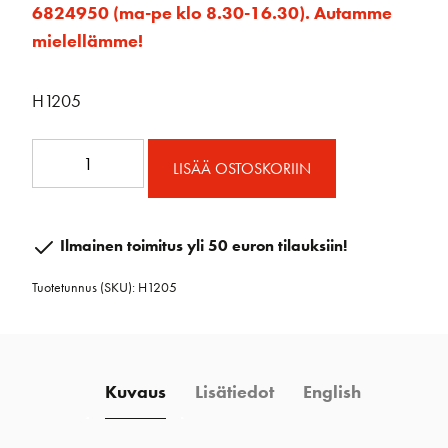
6824950 (ma-pe klo 8.30-16.30). Autamme
mielellämme!
H1205
40
LISÄÄ OSTOSKORIIN
mm
Protexit™
kannen
Ilmainen toimitus yli 50 euron tilauksiin!
läpi
Tuotetunnus (SKU):
H1205
ploki
leveällä
kehrällä
määrä
Kuvaus
Lisätiedot
English