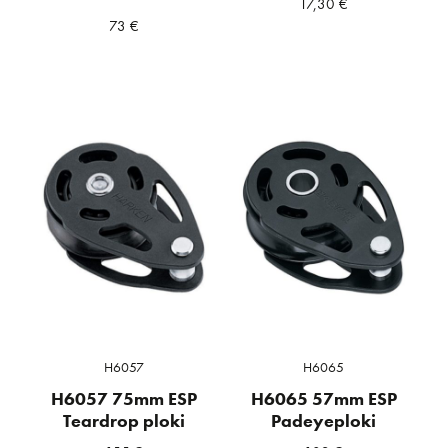
17,30
€
73
€
H6057
H6065
H6057 75mm ESP
H6065 57mm ESP
Teardrop ploki
Padeyeploki