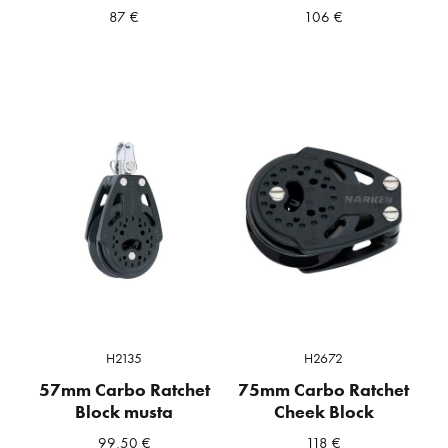
87
€
106
€
H2135
H2672
57mm Carbo Ratchet
75mm Carbo Ratchet
Block musta
Cheek Block
99,50
€
118
€