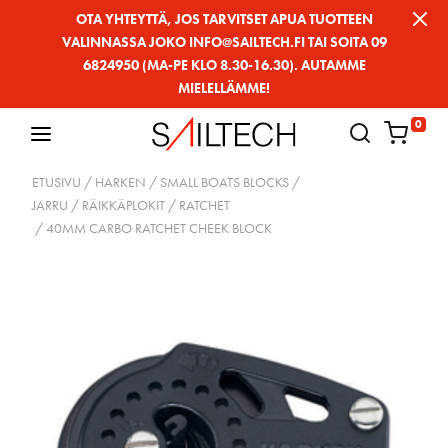
Siirry
OTA YHTEYTTÄ, JOS TARVITSET APUA TUOTTEEN
VALINNASSA JOKO INFO@SAILTECH.FI TAI SOITA 09
sivun
6824950 (MA-PE KLO 8.30-16.30). AUTAMME
sisältöön
MIELELLÄMME!
0
ETUSIVU
/
HARKEN
/
SMALL BOATS BLOCKS
/
JARRU / RÄIKKÄPLOKIT
/
RATCHET
/ 40MM CARBO RATCHET CHEEK BLOCK