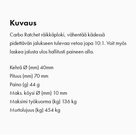
Kuvaus
Carbo Ratchet räikkäploki, vähentää kädessä
pidettävän jalukseen tulevaa vetoa jopa 10:1. Voit myös
laskea jalusta ulos hallitusti paineen alla.
Kehrä Ø (mm)
40mm
Pituus (mm) 70 mm
Paino (g) 44 g
Maks. köysi Ø (mm) 10 mm
Maksimi työkuorma (kg) 136 kg
Murtolujuus (kg) 454 kg