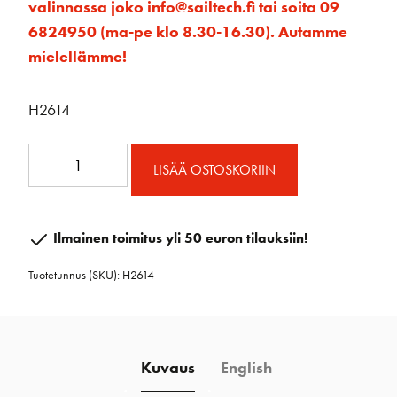
valinnassa joko info@sailtech.fi tai soita 09
6824950 (ma-pe klo 8.30-16.30). Autamme
mielellämme!
H2614
40mm
LISÄÄ OSTOSKORIIN
Carbo
Ratchet
Cheek
Ilmainen toimitus yli 50 euron tilauksiin!
Block
Tuotetunnus (SKU):
H2614
määrä
Kuvaus
English