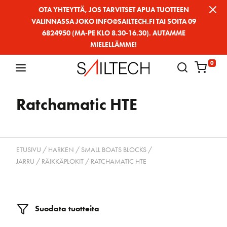
Siirry
OTA YHTEYTTÄ, JOS TARVITSET APUA TUOTTEEN
VALINNASSA JOKO INFO@SAILTECH.FI TAI SOITA 09
sivun
6824950 (MA-PE KLO 8.30-16.30). AUTAMME
sisältöön
MIELELLÄMME!
0
Ratchamatic HTE
ETUSIVU
/
HARKEN
/
SMALL BOATS BLOCKS
/
JARRU / RÄIKKÄPLOKIT
/ RATCHAMATIC HTE
Suodata tuotteita