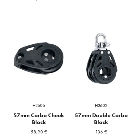
H2606
H2602
57mm Carbo Cheek
57mm Double Carbo
Block
Block
58,90
€
136
€