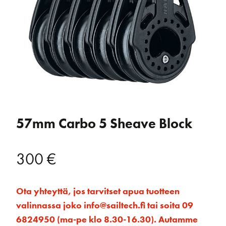
57mm Carbo 5 Sheave Block
300
€
Ota yhteyttä, jos tarvitset apua tuotteen
valinnassa joko info@sailtech.fi tai soita 09
6824950 (ma-pe klo 8.30-16.30). Autamme