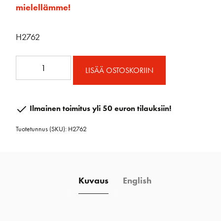
mielellämme!
H2762
57mm
LISÄÄ OSTOSKORIIN
Carbo
5
Sheave
Ilmainen toimitus yli 50 euron tilauksiin!
Block
Tuotetunnus (SKU):
H2762
määrä
Kuvaus
English