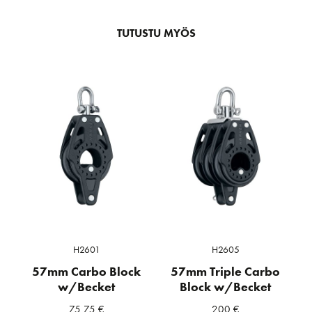
TUTUSTU MYÖS
H2601
H2605
57mm Carbo Block
57mm Triple Carbo
w/Becket
Block w/Becket
75,75
€
200
€