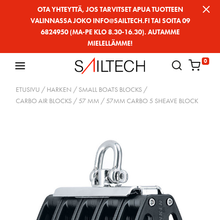
Siirry
OTA YHTEYTTÄ, JOS TARVITSET APUA TUOTTEEN
VALINNASSA JOKO INFO@SAILTECH.FI TAI SOITA 09
sivun
6824950 (MA-PE KLO 8.30-16.30). AUTAMME
sisältöön
MIELELLÄMME!
0
ETUSIVU
/
HARKEN
/
SMALL BOATS BLOCKS
/
CARBO AIR BLOCKS
/
57 MM
/ 57MM CARBO 5 SHEAVE BLOCK