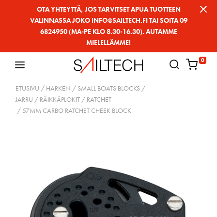
Siirry
OTA YHTEYTTÄ, JOS TARVITSET APUA TUOTTEEN
VALINNASSA JOKO INFO@SAILTECH.FI TAI SOITA 09
sivun
6824950 (MA-PE KLO 8.30-16.30). AUTAMME
sisältöön
MIELELLÄMME!
0
ETUSIVU
/
HARKEN
/
SMALL BOATS BLOCKS
/
JARRU / RÄIKKÄPLOKIT
/
RATCHET
/ 57MM CARBO RATCHET CHEEK BLOCK