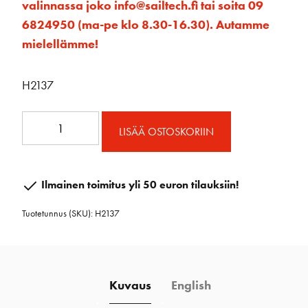
valinnassa joko info@sailtech.fi tai soita 09
6824950 (ma-pe klo 8.30-16.30). Autamme
mielellämme!
H2137
57mm
LISÄÄ OSTOSKORIIN
Carbo
Ratchet
Cheek
Ilmainen toimitus yli 50 euron tilauksiin!
Block
Tuotetunnus (SKU):
H2137
määrä
Kuvaus
English