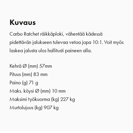
Kuvaus
Carbo Ratchet räikkäploki, vähentää kädessä
pidettävän jalukseen tulevaa vetoa jopa 10:1. Voit myös
laskea jalusta ulos hallitusti paineen alla.
Kehrä Ø (mm)
57mm
Pituus (mm) 83 mm
Paino (g) 71 g
Maks. köysi Ø (mm) 10 mm
Maksimi työkuorma (kg) 227 kg
Murtolujuus (kg) 907 kg