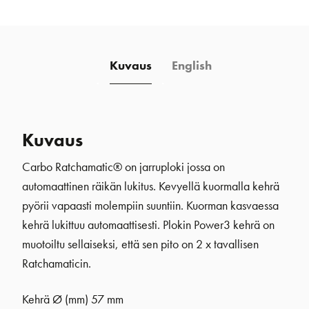
x
Grip
määrä
Kuvaus
English
Kuvaus
Carbo Ratchamatic® on jarruploki jossa on
automaattinen räikän lukitus. Kevyellä kuormalla kehrä
pyörii vapaasti molempiin suuntiin. Kuorman kasvaessa
kehrä lukittuu automaattisesti. Plokin Power3 kehrä on
muotoiltu sellaiseksi, että sen pito on 2 x tavallisen
Ratchamaticin.
Kehrä Ø (mm)
57 mm