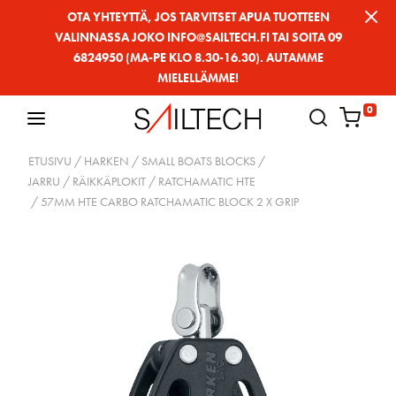
Siirry
OTA YHTEYTTÄ, JOS TARVITSET APUA TUOTTEEN
VALINNASSA JOKO INFO@SAILTECH.FI TAI SOITA 09
sivun
6824950 (MA-PE KLO 8.30-16.30). AUTAMME
sisältöön
MIELELLÄMME!
0
ETUSIVU
/
HARKEN
/
SMALL BOATS BLOCKS
/
JARRU / RÄIKKÄPLOKIT
/
RATCHAMATIC HTE
/ 57MM HTE CARBO RATCHAMATIC BLOCK 2 X GRIP