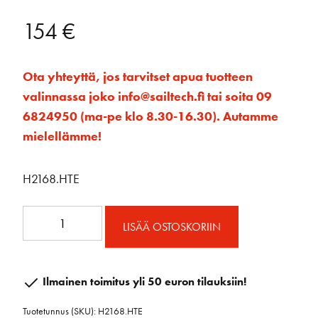
154
€
Ota yhteyttä, jos tarvitset apua tuotteen
valinnassa joko info@sailtech.fi tai soita 09
6824950 (ma-pe klo 8.30-16.30). Autamme
mielellämme!
H2168.HTE
57mm
LISÄÄ OSTOSKORIIN
HTE
Carbo
Ratchamatic
Ilmainen toimitus yli 50 euron tilauksiin!
Block
Tuotetunnus (SKU):
H2168.HTE
2