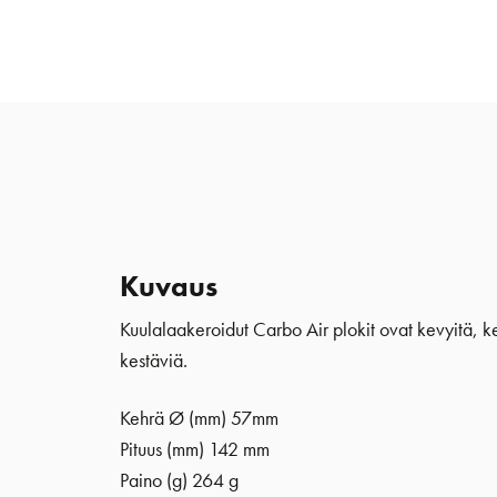
Kuvaus
Kuulalaakeroidut Carbo Air plokit ovat kevyitä, kes
kestäviä.
Kehrä Ø (mm)
57mm
Pituus (mm) 142 mm
Paino (g) 264 g