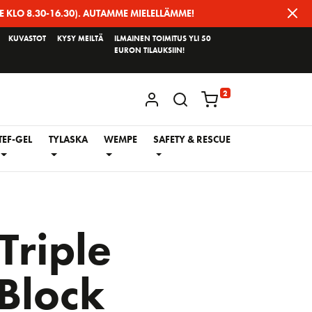
E KLO 8.30-16.30). AUTAMME MIELELLÄMME!
KUVASTOT
KYSY MEILTÄ
ILMAINEN TOIMITUS YLI 50
EURON TILAUKSIIN!
2
KIRJAUDU / REKISTERÖIDY
TEF-GEL
TYLASKA
WEMPE
SAFETY & RESCUE
riple
Block