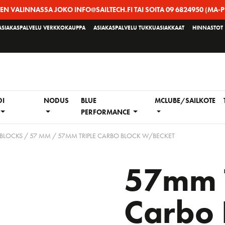
EEN VALINNASSA JOKO INFO@SAILTECH.FI TAI SOITA 09 6824950 (MA-P
ASIAKASPALVELU VERKKOKAUPPA
ASIAKASPALVELU TUKKUASIAKKAAT
HINNASTOT
DI
NODUS
BLUE
MCLUBE/SAILKOTE
PERFORMANCE
 BLOCKS
/
57 MM
/ 57MM TRIPLE CARBO BLOCK W/BECKET
57mm T
Carbo 