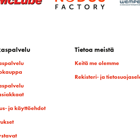
kaspalvelu
Tietoa meistä
aspalvelu
Keitä me olemme
kokauppa
Rekisteri- ja tietosuojasel
aspalvelu
asiakkaat
us- ja käyttöehdot
tukset
ystavat