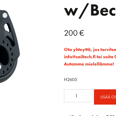
w/Bec
200
€
Ota yhteyttä, jos tarvits
info@sailtech.fi tai soi
Autamme mielellämme!
H2605
57mm
LISÄÄ O
Triple
Carbo
Block