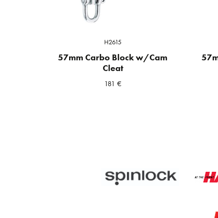
H2615
57mm Carbo Block w/Cam
57m
Cleat
181
€