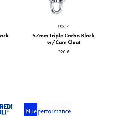
H2617
lock
57mm Triple Carbo Block
w/Cam Cleat
290
€