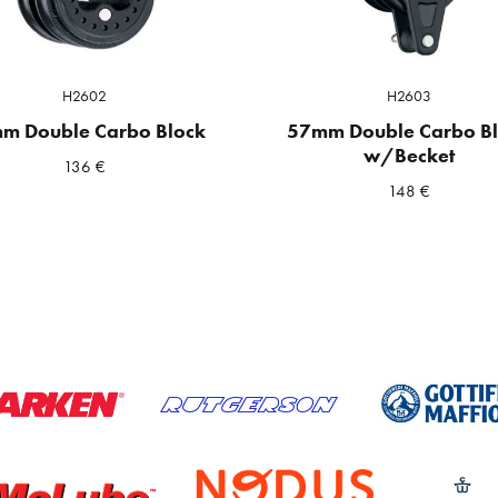
H2602
H2603
m Double Carbo Block
57mm Double Carbo B
w/Becket
136
€
148
€