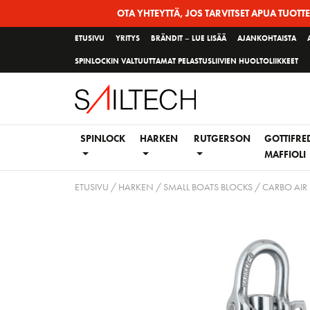
Siirry
OTA YHTEYTTÄ, JOS TARVITSET APUA TUOTT
sivun
ETUSIVU
YRITYS
BRÄNDIT – LUE LISÄÄ
AJANKOHTAISTA
sisältöön
SPINLOCKIN VALTUUTTAMAT PELASTUSLIIVIEN HUOLTOLIIKKEET
SPINLOCK
HARKEN
RUTGERSON
GOTTIFRE
MAFFIOLI
ETUSIVU
/
HARKEN
/
SMALL BOATS BLOCKS
/
CARBO AIR