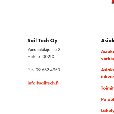
Sail Tech Oy
Asia
Veneentekijäntie 2
Asiak
Helsinki 00210
verk
Puh: 09 682 4950
Asiak
tukku
info@sailtech.fi
Toimit
Palau
Lähet