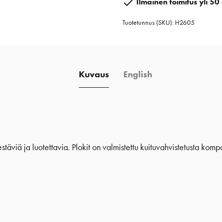
Ilmainen toimitus yli 50 
w/Becket
Tuotetunnus (SKU):
H2605
määrä
Kuvaus
English
täviä ja luotettavia. Plokit on valmistettu kuituvahvistetusta kompo