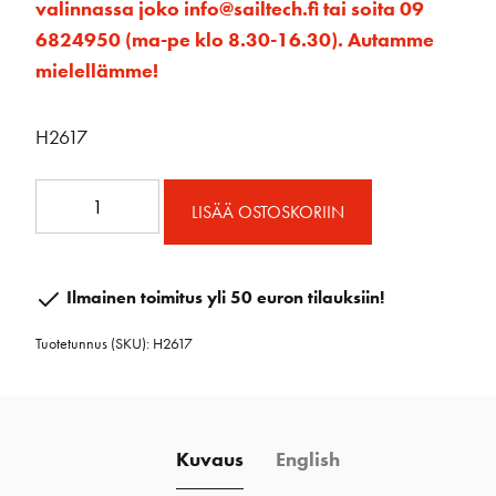
valinnassa joko info@sailtech.fi tai soita 09
6824950 (ma-pe klo 8.30-16.30). Autamme
mielellämme!
H2617
57mm
LISÄÄ OSTOSKORIIN
Triple
Carbo
Block
Ilmainen toimitus yli 50 euron tilauksiin!
w/Cam
Tuotetunnus (SKU):
H2617
Cleat
määrä
Kuvaus
English