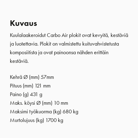
Kuvaus
Kuulalaakeroidut Carbo Air plokit ovat kevyitä, kestäviä
ja luotettavia. Plokit on valmistettu kuituvahvistetusta
komposiitista ja ovat painoonsa nähden erittäin
kestäviä.
Kehrä Ø (mm)
57mm
Pituus (mm) 121 mm
Paino (g) 431 g
Maks. köysi Ø (mm) 10 mm
Maksimi työkuorma (kg) 680 kg
Murtolujuus (kg) 1700 kg