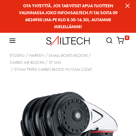
Siirry
OTA YHTEYTTÄ, JOS TARVITSET APUA TUOTTEEN
VALINNASSA JOKO INFO@SAILTECH.FI TAI SOITA 09
sivun
6824950 (MA-PE KLO 8.30-16.30). AUTAMME
sisältöön
MIELELLÄMME!
0
ETUSIVU
/
HARKEN
/
SMALL BOATS BLOCKS
/
CARBO AIR BLOCKS
/
57 MM
/ 57MM TRIPLE CARBO BLOCK W/CAM CLEAT