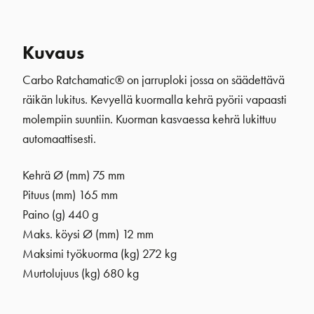
Kuvaus
Carbo Ratchamatic® on jarruploki jossa on säädettävä
räikän lukitus. Kevyellä kuormalla kehrä pyörii vapaasti
molempiin suuntiin. Kuorman kasvaessa kehrä lukittuu
automaattisesti.
Kehrä Ø (mm)
75 mm
Pituus (mm) 165 mm
Paino (g) 440 g
Maks. köysi Ø (mm) 12 mm
Maksimi työkuorma (kg) 272 kg
Murtolujuus (kg) 680 kg