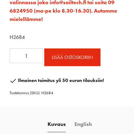
valinnassa joko info@sailtech.fi tai soita 09
6824950 (ma-pe klo 8.30-16.30). Autamme
mielellämme!
H2684
75mm
LISÄÄ OSTOSKORIIN
Carbo
Ratchamatic
w/Cam
Ilmainen toimitus yli 50 euron tilauksiin!
&
Tuotetunnus (SKU):
H2684
Becket
määrä
Kuvaus
English