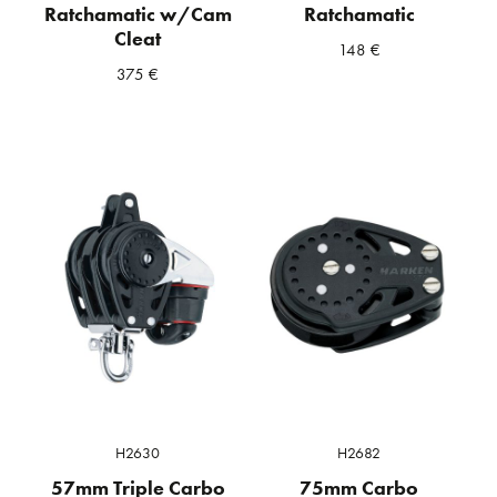
Ratchamatic w/Cam
Ratchamatic
Cleat
148
€
375
€
H2630
H2682
57mm Triple Carbo
75mm Carbo