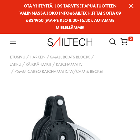
Siirry
OTA YHTEYTTÄ, JOS TARVITSET APUA TUOTTEEN
VALINNASSA JOKO INFO@SAILTECH.FI TAI SOITA 09
sivun
6824950 (MA-PE KLO 8.30-16.30). AUTAMME
sisältöön
MIELELLÄMME!
0
ETUSIVU
/
HARKEN
/
SMALL BOATS BLOCKS
/
JARRU / RÄIKKÄPLOKIT
/
RATCHAMATIC
/ 75MM CARBO RATCHAMATIC W/CAM & BECKET