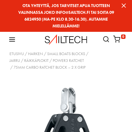
Siirry
OTA YHTEYTTÄ, JOS TARVITSET APUA TUOTTEEN
VALINNASSA JOKO INFO@SAILTECH.FI TAI SOITA 09
sivun
6824950 (MA-PE KLO 8.30-16.30). AUTAMME
sisältöön
MIELELLÄMME!
0
ETUSIVU
/
HARKEN
/
SMALL BOATS BLOCKS
/
JARRU / RÄIKKÄPLOKIT
/
POWER3 RATCHET
/ 75MM CARBO RATCHET BLOCK – 2 X GRIP