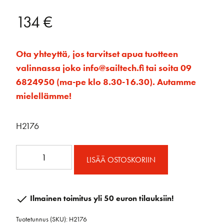
134
€
Ota yhteyttä, jos tarvitset apua tuotteen
valinnassa joko info@sailtech.fi tai soita 09
6824950 (ma-pe klo 8.30-16.30). Autamme
mielellämme!
H2176
75mm
LISÄÄ OSTOSKORIIN
Carbo
Ratchet
Block
Ilmainen toimitus yli 50 euron tilauksiin!
-
Tuotetunnus (SKU):
H2176
2