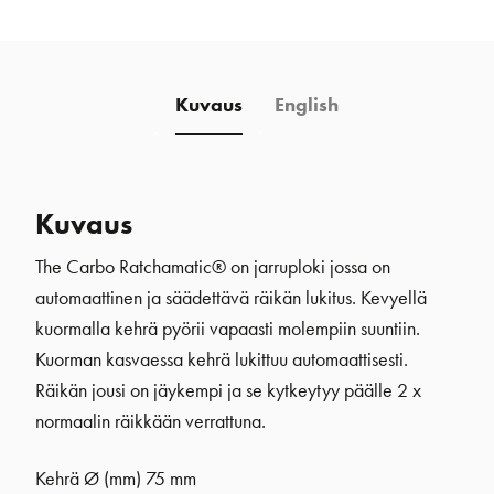
x
Grip
määrä
Kuvaus
English
Kuvaus
The Carbo Ratchamatic® on jarruploki jossa on
automaattinen ja säädettävä räikän lukitus. Kevyellä
kuormalla kehrä pyörii vapaasti molempiin suuntiin.
Kuorman kasvaessa kehrä lukittuu automaattisesti.
Räikän jousi on jäykempi ja se kytkeytyy päälle 2 x
normaalin räikkään verrattuna.
Kehrä Ø (mm)
75 mm