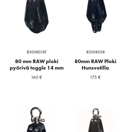
B300801BT
B300802B
80 mm RAW ploki
80mm RAW Ploki
pyörivä toggle 14 mm
Hunsvotilla
160
€
175
€