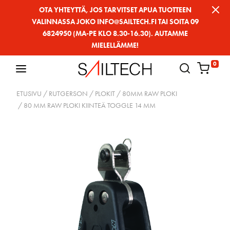
Siirry
OTA YHTEYTTÄ, JOS TARVITSET APUA TUOTTEEN
VALINNASSA JOKO INFO@SAILTECH.FI TAI SOITA 09
sivun
6824950 (MA-PE KLO 8.30-16.30). AUTAMME
sisältöön
MIELELLÄMME!
0
ETUSIVU
/
RUTGERSON
/
PLOKIT
/
80MM RAW PLOKI
/ 80 MM RAW PLOKI KIINTEÄ TOGGLE 14 MM