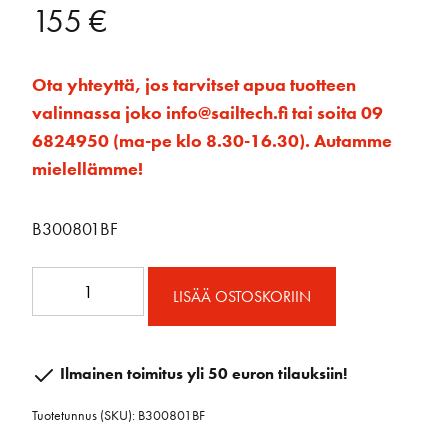
155
€
Ota yhteyttä, jos tarvitset apua tuotteen
valinnassa joko info@sailtech.fi tai soita 09
6824950 (ma-pe klo 8.30-16.30). Autamme
mielellämme!
B300801BF
80
LISÄÄ OSTOSKORIIN
mm
RAW
ploki
Ilmainen toimitus yli 50 euron tilauksiin!
kiinteä
Tuotetunnus (SKU):
B300801BF
toggle