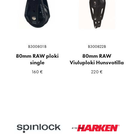
B300801B
B300822B
80mm RAW ploki
80mm RAW
single
Viuluploki Hunsvotilla
160
€
220
€