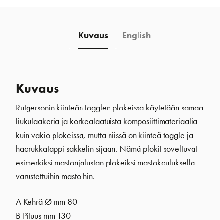
14
mm
määrä
Kuvaus
English
Kuvaus
Rutgersonin kiinteän togglen plokeissa käytetään samaa
liukulaakeria ja korkealaatuista komposiittimateriaalia
kuin vakio plokeissa, mutta niissä on kiinteä toggle ja
haarukkatappi sakkelin sijaan. Nämä plokit soveltuvat
esimerkiksi mastonjalustan plokeiksi mastokauluksella
varustettuihin mastoihin.
A Kehrä Ø mm 80
B Pituus mm 130