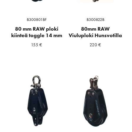
B300801BF
B300822B
80 mm RAW ploki
80mm RAW
kiinteä toggle 14 mm
Viuluploki Hunsvotilla
155
€
220
€