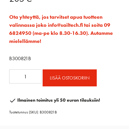
Ota yhteyttä, jos tarvitset apua tuotteen
valinnassa joko info@sailtech.fi tai soita 09
6824950 (ma-pe klo 8.30-16.30). Autamme
mielellämme!
B300821B
80mm
LISÄÄ OSTOSKORIIN
RAW
Viuluploki
määrä
Ilmainen toimitus yli 50 euron tilauksiin!
Tuotetunnus (SKU):
B300821B