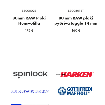
B300802B
B300801BT
80mm RAW Ploki
80 mm RAW ploki
Hunsvotilla
pyörivä toggle 14 mm
175
€
160
€