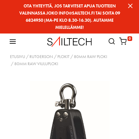
Siirry
OTA YHTEYTTÄ, JOS TARVITSET APUA TUOTTEEN
VALINNASSA JOKO INFO@SAILTECH.FI TAI SOITA 09
sivun
6824950 (MA-PE KLO 8.30-16.30). AUTAMME
sisältöön
MIELELLÄMME!
0
ETUSIVU
/
RUTGERSON
/
PLOKIT
/
80MM RAW PLOKI
/ 80MM RAW VIULUPLOKI