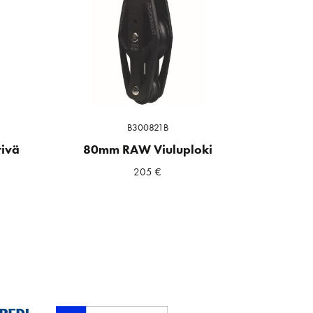
B300821B
ivä
80mm RAW Viuluploki
205
€