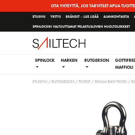
Siirry
OTA YHTEYTTÄ, JOS TARVITSET APUA TUOTT
sivun
ETUSIVU
YRITYS
BRÄNDIT – LUE LISÄÄ
AJANKOHTAISTA
sisältöön
SPINLOCKIN VALTUUTTAMAT PELASTUSLIIVIEN HUOLTOLIIKKEET
SPINLOCK
HARKEN
RUTGERSON
GOTTIFRE
MAFFIOLI
ETUSIVU
/
RUTGERSON
/
PLOKIT
/
80MM RAW PLOKI
/ 8