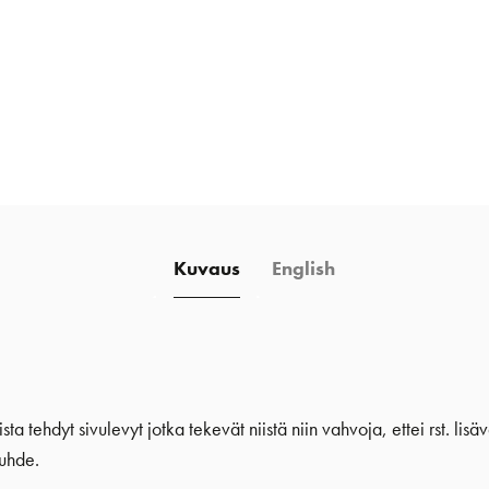
Kuvaus
English
a tehdyt sivulevyt jotka tekevät niistä niin vahvoja, ettei rst. li
suhde.