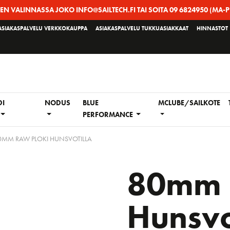
EEN VALINNASSA JOKO INFO@SAILTECH.FI TAI SOITA 09 6824950 (MA-P
ASIAKASPALVELU VERKKOKAUPPA
ASIAKASPALVELU TUKKUASIAKKAAT
HINNASTOT
DI
NODUS
BLUE
MCLUBE/SAILKOTE
PERFORMANCE
0MM RAW PLOKI HUNSVOTILLA
80mm 
Hunsvo