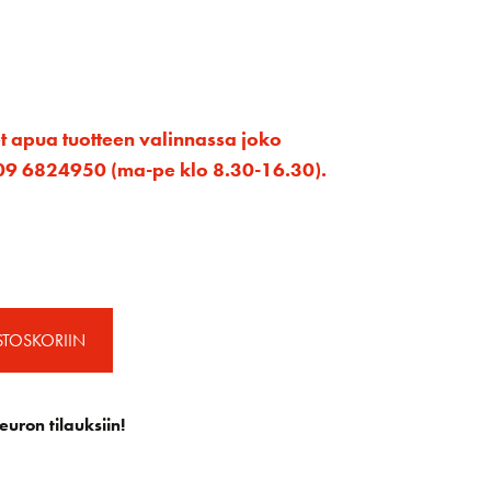
et apua tuotteen valinnassa joko
ta 09 6824950 (ma-pe klo 8.30-16.30).
STOSKORIIN
euron tilauksiin!