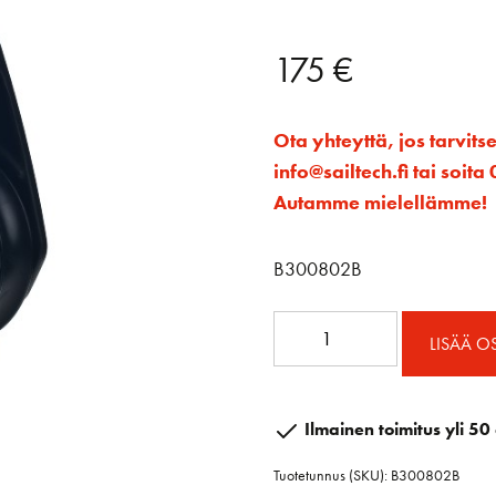
175
€
Ota yhteyttä, jos tarvits
info@sailtech.fi tai soi
Autamme mielellämme!
B300802B
80mm
LISÄÄ O
RAW
Ploki
Hunsvotilla
Ilmainen toimitus yli 50 
määrä
Tuotetunnus (SKU):
B300802B