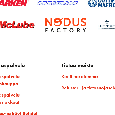
kaspalvelu
Tietoa meistä
aspalvelu
Keitä me olemme
kokauppa
Rekisteri- ja tietosuojasel
aspalvelu
asiakkaat
us- ja käyttöehdot