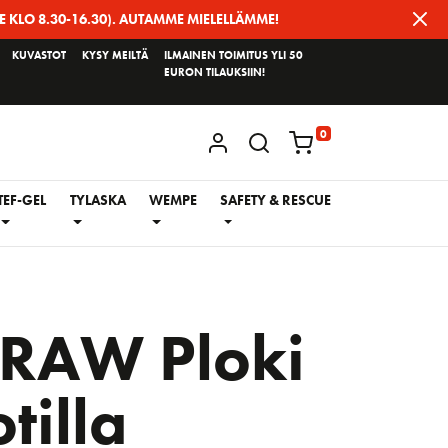
E KLO 8.30-16.30). AUTAMME MIELELLÄMME!
KUVASTOT
KYSY MEILTÄ
ILMAINEN TOIMITUS YLI 50
EURON TILAUKSIIN!
0
KIRJAUDU / REKISTERÖIDY
TEF-GEL
TYLASKA
WEMPE
SAFETY & RESCUE
RAW Ploki
tilla