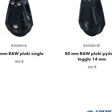
B300801B
B300801BT
mm RAW ploki single
80 mm RAW ploki pyör
toggle 14 mm
160
€
160
€