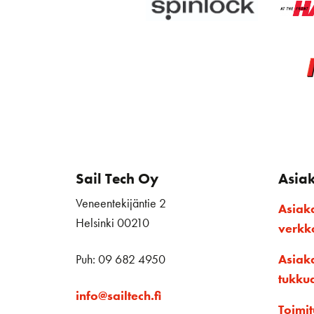
Sail Tech Oy
Asia
Veneentekijäntie 2
Asiak
Helsinki 00210
verk
Puh: 09 682 4950
Asiak
tukku
info@sailtech.fi
Toimit