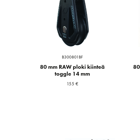
B300801BF
80 mm RAW ploki kiinteä
80
toggle 14 mm
155
€