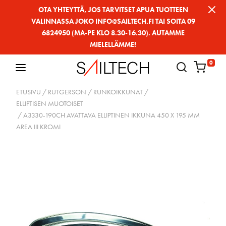
Siirry
OTA YHTEYTTÄ, JOS TARVITSET APUA TUOTTEEN
VALINNASSA JOKO INFO@SAILTECH.FI TAI SOITA 09
sivun
6824950 (MA-PE KLO 8.30-16.30). AUTAMME
sisältöön
MIELELLÄMME!
0
ETUSIVU
/
RUTGERSON
/
RUNKOIKKUNAT
/
ELLIPTISEN MUOTOISET
/ A3330-190CH AVATTAVA ELLIPTINEN IKKUNA 450 X 195 MM
AREA III KROMI