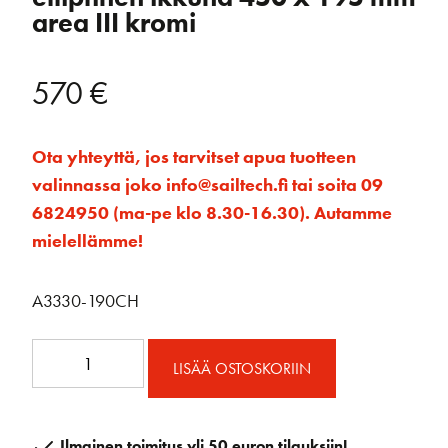
area III kromi
570
€
Ota yhteyttä, jos tarvitset apua tuotteen
valinnassa joko info@sailtech.fi tai soita 09
6824950 (ma-pe klo 8.30-16.30). Autamme
mielellämme!
A3330-190CH
A3330-
LISÄÄ OSTOSKORIIN
190CH
Avattava
elliptinen
Ilmainen toimitus yli 50 euron tilauksiin!