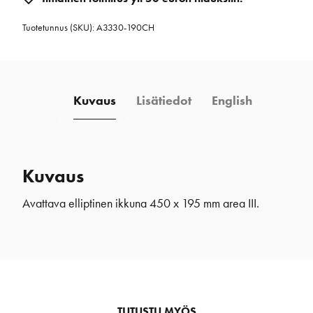
ikkuna
Tuotetunnus (SKU):
A3330-190CH
450
x
195
mm
Kuvaus
Lisätiedot
English
area
III
kromi
määrä
Kuvaus
Avattava elliptinen ikkuna 450 x 195 mm area III.
TUTUSTU MYÖS