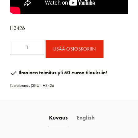
H3426
Avattava
LISÄÄ OSTOSKORIIN
koussi
T-
Connectorilla
Ilmainen toimitus yli 50 euron tilauksiin!
ja
Tuotetunnus (SKU):
H3426
Dyneemalenkillä
BL
800
kg
Kuvaus
English
määrä