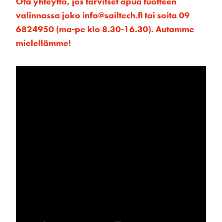
Ota yhteyttä, jos tarvitset apua tuotteen
valinnassa joko info@sailtech.fi tai soita 09
6824950 (ma-pe klo 8.30-16.30). Autamme
mielellämme!