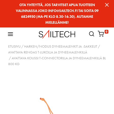
Siirry
OTA YHTEYTTÄ, JOS TARVITSET APUA TUOTTEEN
VALINNASSA JOKO INFO@SAILTECH.FI TAI SOITA 09
sivun
6824950 (MA-PE KLO 8.30-16.30). AUTAMME
sisältöön
MIELELLÄMME!
0
ETUSIVU
/
HARKEN/NODUS DYNEEMALENKIT JA -SAKKELIT
/
AVATTAVA RENGAS T-LUKOLLA JA DYNEEMALENKILLÄ
/ AVATTAVA KOUSSI T-CONNECTORILLA JA DYNEEMALENKILLÄ BL
800 KG