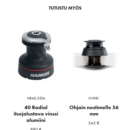
TUTUSTU MYÖS
HR40.2STA
H1981
40 Radial
Ohjain nostimelle 56
itsejalustava vinssi
mm
alumiini
345
€
990
€