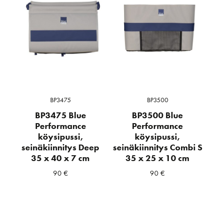
BP3475
BP3500
BP3475 Blue
BP3500 Blue
Performance
Performance
köysipussi,
köysipussi,
seinäkiinnitys Deep
seinäkiinnitys Combi S
35 x 40 x 7 cm
35 x 25 x 10 cm
90
€
90
€