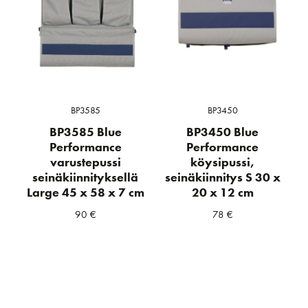
BP3585
BP3450
BP3585 Blue
BP3450 Blue
Performance
Performance
varustepussi
köysipussi,
seinäkiinnityksellä
seinäkiinnitys S 30 x
Large 45 x 58 x 7 cm
20 x 12 cm
90
€
78
€