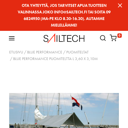
Siirry
OTA YHTEYTTÄ, JOS TARVITSET APUA TUOTTEEN
VALINNASSA JOKO INFO@SAILTECH.FI TAI SOITA 09
sivun
6824950 (MA-PE KLO 8.30-16.30). AUTAMME
sisältöön
MIELELLÄMME!
0
ETUSIVU
/
BLUE PERFORMANCE
/
PUOMITELTAT
/ BLUE PERFORMANCE PUOMITELTTA L 3,60 X 3,10M