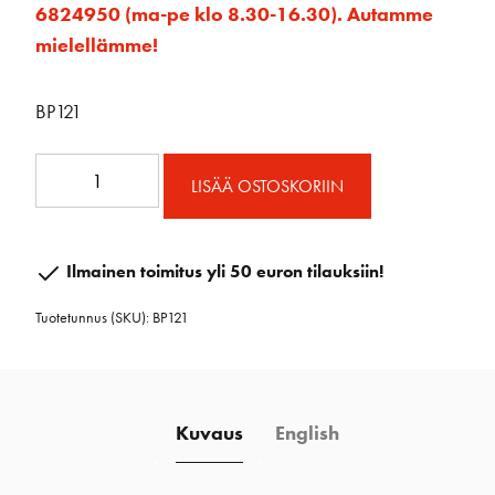
6824950 (ma-pe klo 8.30-16.30). Autamme
mielellämme!
BP121
Blue
LISÄÄ OSTOSKORIIN
Performance
Puomiteltta
L
Ilmainen toimitus yli 50 euron tilauksiin!
3,60
Tuotetunnus (SKU):
BP121
x
3,10m
määrä
Kuvaus
English