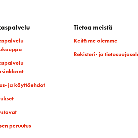
kaspalvelu
Tietoa meistä
aspalvelu
Keitä me olemme
kokauppa
Rekisteri- ja tietosuojasel
aspalvelu
asiakkaat
us- ja käyttöehdot
tukset
ystavat
sen peruutus