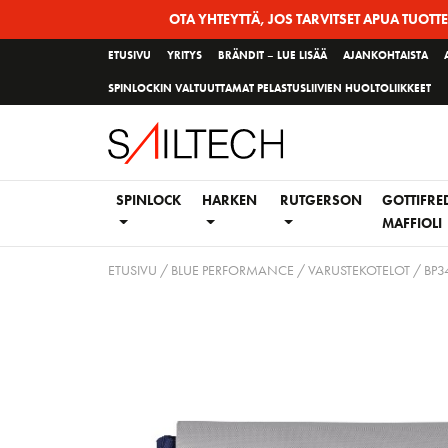
Siirry
OTA YHTEYTTÄ, JOS TARVITSET APUA TUOTT
sivun
ETUSIVU
YRITYS
BRÄNDIT – LUE LISÄÄ
AJANKOHTAISTA
sisältöön
SPINLOCKIN VALTUUTTAMAT PELASTUSLIIVIEN HUOLTOLIIKKEET
SPINLOCK
HARKEN
RUTGERSON
GOTTIFRE
MAFFIOLI
ETUSIVU
/
BLUE PERFORMANCE
/
VARUSTEKOTELOT
/ BP3