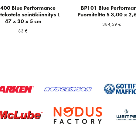
400 Blue Performance
BP101 Blue Performa
tekotelo seinäkiinnitys L
Puomiteltta S 3,00 x 2,
47 x 30 x 5 cm
384,59
€
83
€