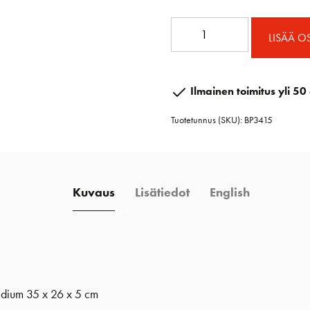
BP3415
LISÄÄ O
Blue
Performance
varustekotelo
Ilmainen toimitus yli 50 
seinäkiinnitys
Tuotetunnus (SKU):
BP3415
M
35
x
26
Kuvaus
Lisätiedot
English
x
5
cm
määrä
edium 35 x 26 x 5 cm