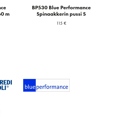
nce
BP530 Blue Performance
60 m
Spinaakkerin pussi S
115
€