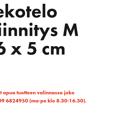
ekotelo
iinnitys M
6 x 5 cm
et apua tuotteen valinnassa joko
ta 09 6824950 (ma-pe klo 8.30-16.30).