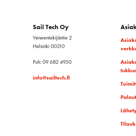
Sail Tech Oy
Asia
Veneentekijäntie 2
Asiak
Helsinki 00210
verk
Puh: 09 682 4950
Asiak
tukku
info@sailtech.fi
Toimit
Palau
Lähet
Tilauk