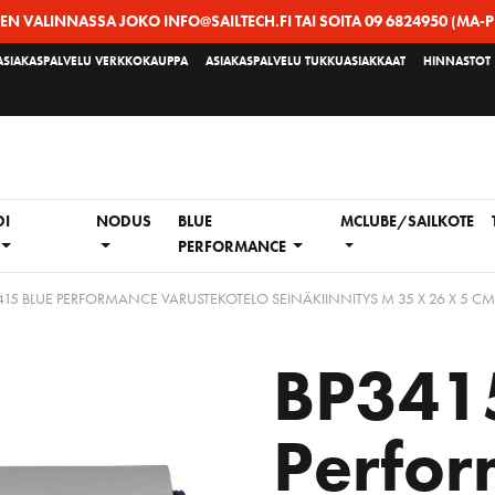
EEN VALINNASSA JOKO INFO@SAILTECH.FI TAI SOITA 09 6824950 (MA-P
ASIAKASPALVELU VERKKOKAUPPA
ASIAKASPALVELU TUKKUASIAKKAAT
HINNASTOT
DI
NODUS
BLUE
MCLUBE/SAILKOTE
PERFORMANCE
415 BLUE PERFORMANCE VARUSTEKOTELO SEINÄKIINNITYS M 35 X 26 X 5 CM
BP3415
Perfo