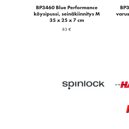
BP3460 Blue Performance
BP3
köysipussi, seinäkiinnitys M
varus
35 x 25 x 7 cm
83
€