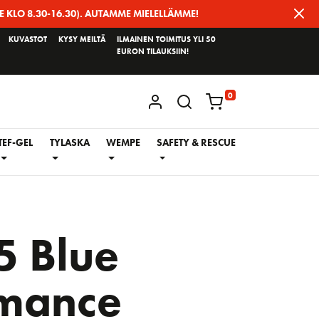
E KLO 8.30-16.30). AUTAMME MIELELLÄMME!
KUVASTOT
KYSY MEILTÄ
ILMAINEN TOIMITUS YLI 50
EURON TILAUKSIIN!
0
KIRJAUDU / REKISTERÖIDY
TEF-GEL
TYLASKA
WEMPE
SAFETY & RESCUE
 Blue
rmance