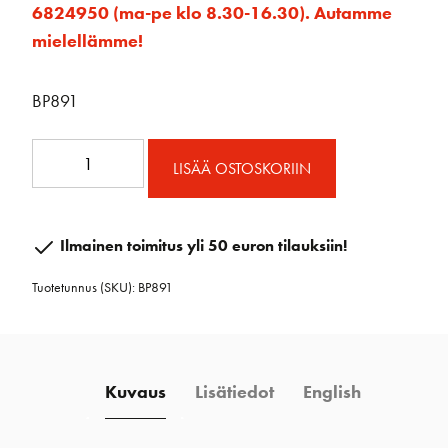
6824950 (ma-pe klo 8.30-16.30). Autamme
mielellämme!
BP891
BP891
LISÄÄ OSTOSKORIIN
Blue
Performance
Vanttiruuvinsuoja
Ilmainen toimitus yli 50 euron tilauksiin!
M
Tuotetunnus (SKU):
BP891
määrä
Kuvaus
Lisätiedot
English