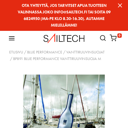
Siirry
OTA YHTEYTTÄ, JOS TARVITSET APUA TUOTTEEN
VALINNASSA JOKO INFO@SAILTECH.FI TAI SOITA 09
sivun
6824950 (MA-PE KLO 8.30-16.30). AUTAMME
sisältöön
MIELELLÄMME!
0
ETUSIVU
/
BLUE PERFORMANCE
/
VANTTIRUUVINSUOJAT
/ BP891 BLUE PERFORMANCE VANTTIRUUVINSUOJA M