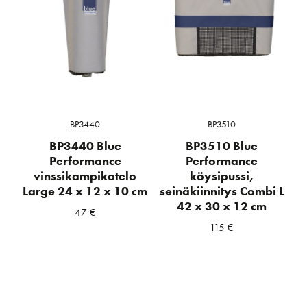
BP3440
BP3510
BP3440 Blue
BP3510 Blue
Performance
Performance
vinssikampikotelo
köysipussi,
Large 24 x 12 x 10 cm
seinäkiinnitys Combi L
42 x 30 x 12 cm
47
€
115
€