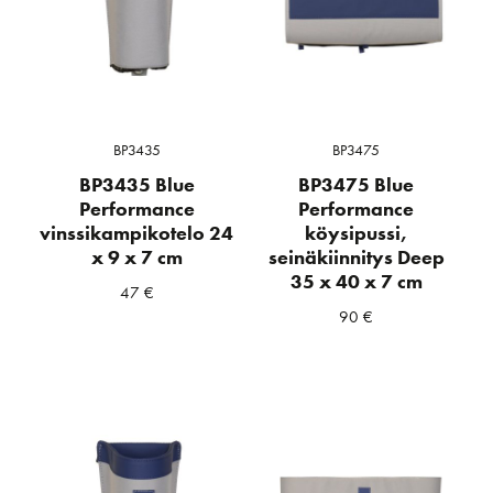
BP3435
BP3475
BP3435 Blue
BP3475 Blue
Performance
Performance
vinssikampikotelo 24
köysipussi,
x 9 x 7 cm
seinäkiinnitys Deep
35 x 40 x 7 cm
47
€
90
€