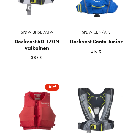
SPDW-LJH6D/ATW
SPDW-CEN/APB
Deckvest 6D 170N
Deckvest Cento Junior
valkoinen
216
€
383
€
Ale!