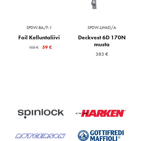
SPDW-BA/F-1
SPDW-LJH6D/A
Foil Kelluntaliivi
Deckvest 6D 170N
musta
Alkuperäinen
Nykyinen
59
€
105
€
383
€
hinta
hinta
oli:
on:
105 €.
59 €.