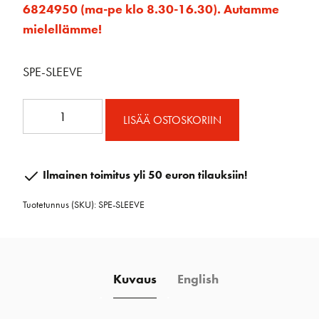
6824950 (ma-pe klo 8.30-16.30). Autamme
mielellämme!
SPE-SLEEVE
Jatkopinnan
LISÄÄ OSTOSKORIIN
kiinnityshela
pinnaosa
määrä
Ilmainen toimitus yli 50 euron tilauksiin!
Tuotetunnus (SKU):
SPE-SLEEVE
Kuvaus
English