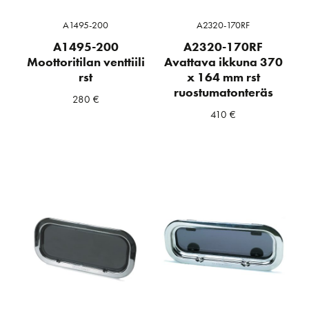
A1495-200
A2320-170RF
A1495-200
A2320-170RF
Moottoritilan venttiili
Avattava ikkuna 370
rst
x 164 mm rst
ruostumatonteräs
280
€
410
€