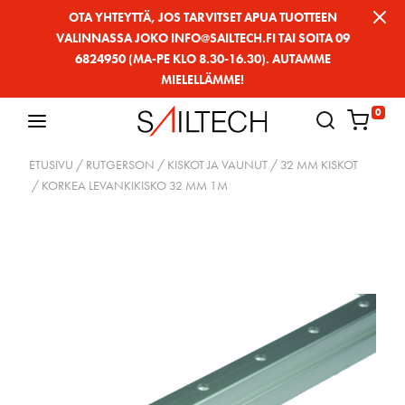
Siirry
OTA YHTEYTTÄ, JOS TARVITSET APUA TUOTTEEN
VALINNASSA JOKO INFO@SAILTECH.FI TAI SOITA 09
sivun
6824950 (MA-PE KLO 8.30-16.30). AUTAMME
sisältöön
MIELELLÄMME!
0
ETUSIVU
/
RUTGERSON
/
KISKOT JA VAUNUT
/
32 MM KISKOT
/ KORKEA LEVANKIKISKO 32 MM 1M