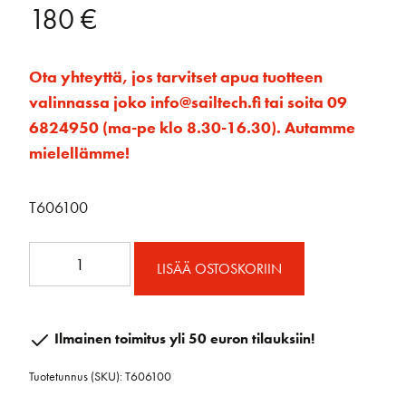
180
€
Ota yhteyttä, jos tarvitset apua tuotteen
valinnassa joko info@sailtech.fi tai soita 09
6824950 (ma-pe klo 8.30-16.30). Autamme
mielellämme!
T606100
Korkea
LISÄÄ OSTOSKORIIN
levankikisko
32
mm
Ilmainen toimitus yli 50 euron tilauksiin!
1m
Tuotetunnus (SKU):
T606100
määrä