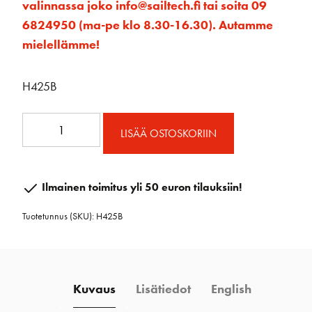
valinnassa joko info@sailtech.fi tai soita 09
6824950 (ma-pe klo 8.30-16.30). Autamme
mielellämme!
H425B
Köysiohjain
LISÄÄ OSTOSKORIIN
Lukolle
150
Ja
Ilmainen toimitus yli 50 euron tilauksiin!
365
Tuotetunnus (SKU):
H425B
must
määrä
Kuvaus
Lisätiedot
English