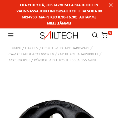
Siirry
OTA YHTEYTTÄ, JOS TARVITSET APUA TUOTTEEN
VALINNASSA JOKO INFO@SAILTECH.FI TAI SOITA 09
sivun
6824950 (MA-PE KLO 8.30-16.30). AUTAMME
sisältöön
MIELELLÄMME!
0
ETUSIVU
/
HARKEN
/
COMPLEMENTARY HARDWARE
/
CAM CLEATS & ACCESSORIES / RAPULUKOT JA TARVIKKEET
/
ACCESSORIES
/ KÖYSIOHJAIN LUKOLLE 150 JA 365 MUST