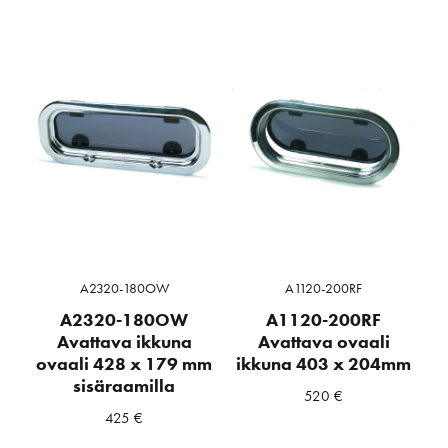
A2320-180OW
A1120-200RF
A2320-180OW
A1120-200RF
Avattava ikkuna
Avattava ovaali
ovaali 428 x 179 mm
ikkuna 403 x 204mm
sisäraamilla
520
€
425
€