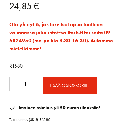
24,85
€
Ota yhteyttä, jos tarvitset apua tuotteen
valinnassa joko info@sailtech.fi tai soita 09
6824950 (ma-pe klo 8.30-16.30). Autamme
mielellämme!
R1580
Läpilattahela
LISÄÄ OSTOSKORIIN
20-
30mm
säädettävä
Ilmainen toimitus yli 50 euron tilauksiin!
määrä
Tuotetunnus (SKU):
R1580