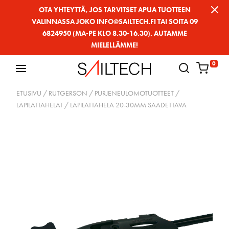
Siirry
OTA YHTEYTTÄ, JOS TARVITSET APUA TUOTTEEN
VALINNASSA JOKO INFO@SAILTECH.FI TAI SOITA 09
sivun
6824950 (MA-PE KLO 8.30-16.30). AUTAMME
sisältöön
MIELELLÄMME!
0
ETUSIVU
/
RUTGERSON
/
PURJENEULOMOTUOTTEET
/
LÄPILATTAHELAT
/ LÄPILATTAHELA 20-30MM SÄÄDETTÄVÄ