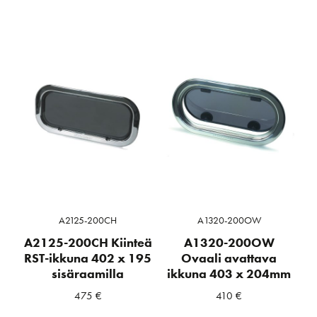
A2125-200CH
A1320-200OW
A2125-200CH Kiinteä
A1320-200OW
RST-ikkuna 402 x 195
Ovaali avattava
sisäraamilla
ikkuna 403 x 204mm
475
€
410
€