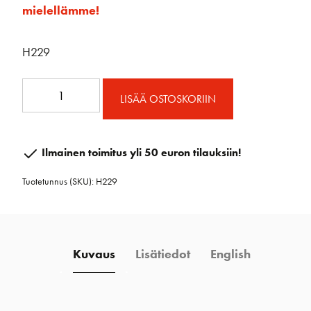
mielellämme!
H229
Micro
LISÄÄ OSTOSKORIIN
Triplaploki
Hunsvotilla
määrä
Ilmainen toimitus yli 50 euron tilauksiin!
Tuotetunnus (SKU):
H229
Kuvaus
Lisätiedot
English