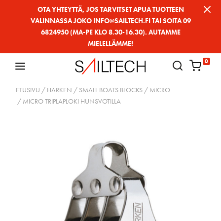
Siirry
OTA YHTEYTTÄ, JOS TARVITSET APUA TUOTTEEN
VALINNASSA JOKO INFO@SAILTECH.FI TAI SOITA 09
sivun
6824950 (MA-PE KLO 8.30-16.30). AUTAMME
sisältöön
MIELELLÄMME!
0
ETUSIVU
/
HARKEN
/
SMALL BOATS BLOCKS
/
MICRO
/ MICRO TRIPLAPLOKI HUNSVOTILLA