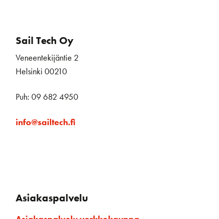
Sail Tech Oy
Veneentekijäntie 2
Helsinki 00210
Puh: 09 682 4950
info@sailtech.fi
Asiakaspalvelu
Asiakaspalvelu verkkokauppa