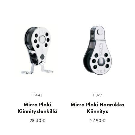
H443
H377
Micro Ploki
Micro Ploki Haarukka
Kiinnityslenkillä
Kiinnitys
28,40
€
27,90
€