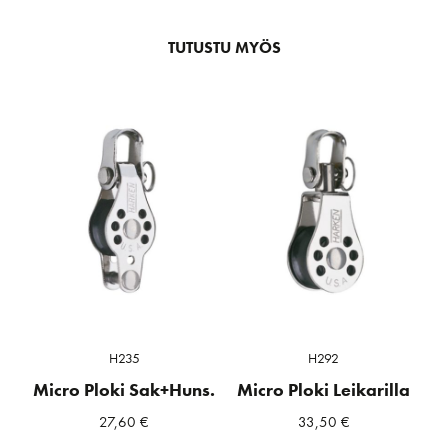
TUTUSTU MYÖS
H235
H292
Micro Ploki Sak+Huns.
Micro Ploki Leikarilla
27,60
€
33,50
€