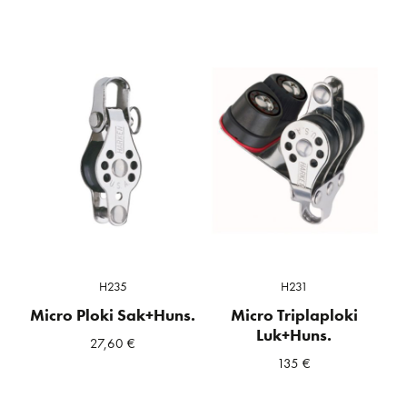
H235
H231
Micro Ploki Sak+Huns.
Micro Triplaploki
Luk+Huns.
27,60
€
135
€