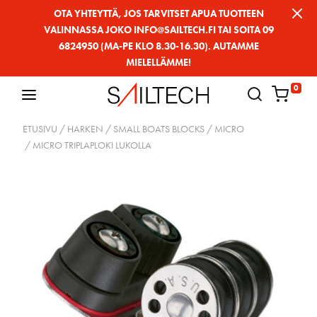
Siirry
OTA YHTEYTTÄ, JOS TARVITSET APUA TUOTTEEN
VALINNASSA JOKO INFO@SAILTECH.FI TAI SOITA 09
sivun
6824950 (MA-PE KLO 8.30-16.30). AUTAMME
sisältöön
MIELELLÄMME!
0
ETUSIVU
/
HARKEN
/
SMALL BOATS BLOCKS
/
MICRO
/ MICRO TRIPLAPLOKI LUKOLLA