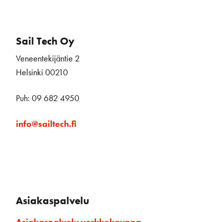
Sail Tech Oy
Veneentekijäntie 2
Helsinki 00210
Puh: 09 682 4950
info@sailtech.fi
Asiakaspalvelu
Asiakaspalvelu verkkokauppa