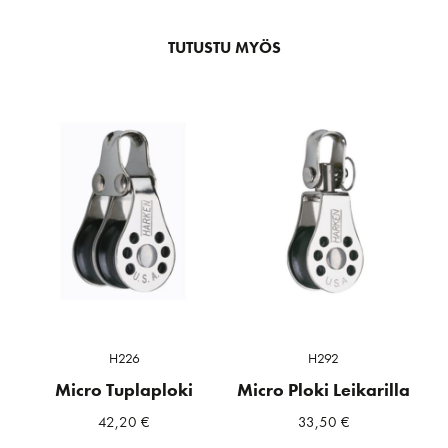
TUTUSTU MYÖS
H226
H292
Micro Tuplaploki
Micro Ploki Leikarilla
42,20
€
33,50
€