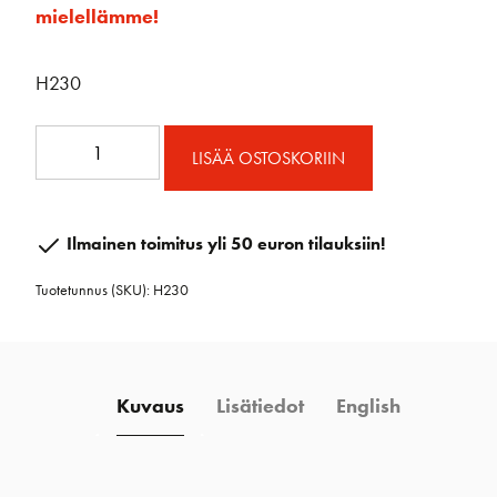
mielellämme!
H230
Micro
LISÄÄ OSTOSKORIIN
Triplaploki
Lukolla
määrä
Ilmainen toimitus yli 50 euron tilauksiin!
Tuotetunnus (SKU):
H230
Kuvaus
Lisätiedot
English