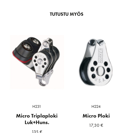
TUTUSTU MYÖS
H231
H224
Micro Triplaploki
Micro Ploki
Luk+Huns.
17,30
€
135
€