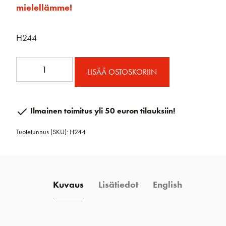
mielellämme!
H244
Micro
LISÄÄ OSTOSKORIIN
Viuluploki
Kiilaluk.
määrä
Ilmainen toimitus yli 50 euron tilauksiin!
Tuotetunnus (SKU):
H244
Kuvaus
Lisätiedot
English