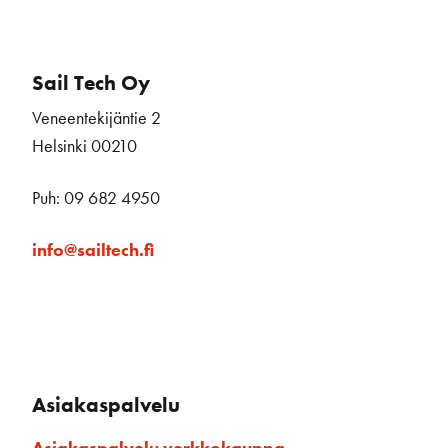
Sail Tech Oy
Veneentekijäntie 2
Helsinki 00210
Puh: 09 682 4950
info@sailtech.fi
Asiakaspalvelu
Asiakaspalvelu verkkokauppa