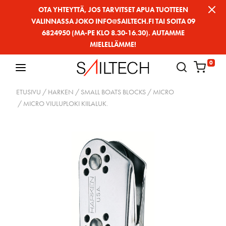
Siirry
OTA YHTEYTTÄ, JOS TARVITSET APUA TUOTTEEN
VALINNASSA JOKO INFO@SAILTECH.FI TAI SOITA 09
sivun
6824950 (MA-PE KLO 8.30-16.30). AUTAMME
sisältöön
MIELELLÄMME!
0
ETUSIVU
/
HARKEN
/
SMALL BOATS BLOCKS
/
MICRO
/ MICRO VIULUPLOKI KIILALUK.