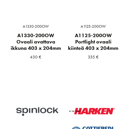
A1330-200OW
A1125-200OW
A1330-200OW
A1125-200OW
Ovaali avattava
Portlight ovaali
ikkuna 403 x 204mm
kiinteä 403 x 204mm
430
€
335
€