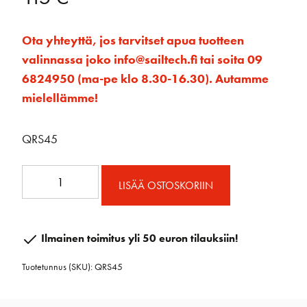
Ota yhteyttä, jos tarvitset apua tuotteen
valinnassa joko info@sailtech.fi tai soita 09
6824950 (ma-pe klo 8.30-16.30). Autamme
mielellämme!
QRS45
Quick
LISÄÄ OSTOSKORIIN
reef
solution
45
Ilmainen toimitus yli 50 euron tilauksiin!
määrä
Tuotetunnus (SKU):
QRS45