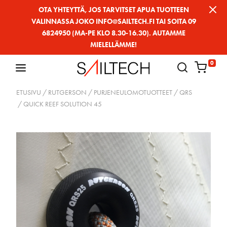
Siirry
OTA YHTEYTTÄ, JOS TARVITSET APUA TUOTTEEN
VALINNASSA JOKO INFO@SAILTECH.FI TAI SOITA 09
sivun
6824950 (MA-PE KLO 8.30-16.30). AUTAMME
sisältöön
MIELELLÄMME!
0
ETUSIVU
/
RUTGERSON
/
PURJENEULOMOTUOTTEET
/
QRS
/ QUICK REEF SOLUTION 45