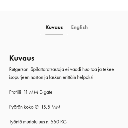
gate
määrä
Kuvaus
English
Kuvaus
Rutgerson läpilattaratsastaja ei vaadi huoltoa ja tekee
isopurjeen noston ja laskun erittäin helpoksi.
Profiili 11 MM E-gate
Pyörän koko Ø 15,5 MM
Työntö murtolujuus n. 550 KG