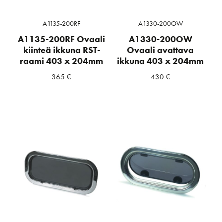
A1135-200RF
A1330-200OW
A1135-200RF Ovaali
A1330-200OW
kiinteä ikkuna RST-
Ovaali avattava
raami 403 x 204mm
ikkuna 403 x 204mm
365
€
430
€