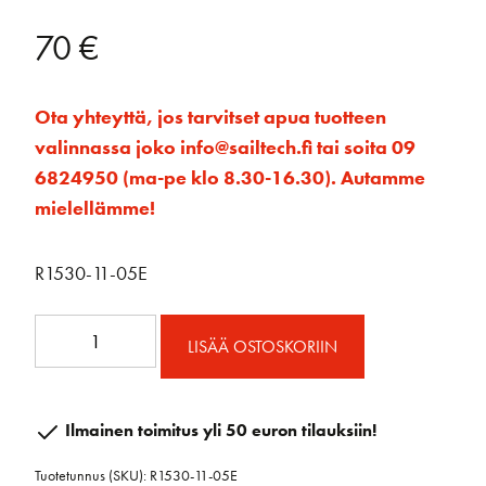
70
€
Ota yhteyttä, jos tarvitset apua tuotteen
valinnassa joko info@sailtech.fi tai soita 09
6824950 (ma-pe klo 8.30-16.30). Autamme
mielellämme!
R1530-11-05E
Läpilattaratsastaja
LISÄÄ OSTOSKORIIN
10
mm
kierre
Ilmainen toimitus yli 50 euron tilauksiin!
rst
Tuotetunnus (SKU):
R1530-11-05E
E-