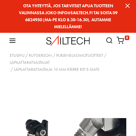
Siirry
OTA YHTEYTTÄ, JOS TARVITSET APUA TUOTTEEN
VALINNASSA JOKO INFO@SAILTECH.FI TAI SOITA 09
sivun
6824950 (MA-PE KLO 8.30-16.30). AUTAMME
sisältöön
MIELELLÄMME!
0
ETUSIVU
/
RUTGERSON
/
PURJENEULOMOTUOTTEET
/
LÄPILATTARATSASTAJAT
/ LÄPILATTARATSASTAJA 10 MM KIERRE RST E-GATE