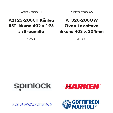
A2125-200CH
A1320-200OW
A2125-200CH Kiinteä
A1320-200OW
RST-ikkuna 402 x 195
Ovaali avattava
sisäraamilla
ikkuna 403 x 204mm
475
€
410
€