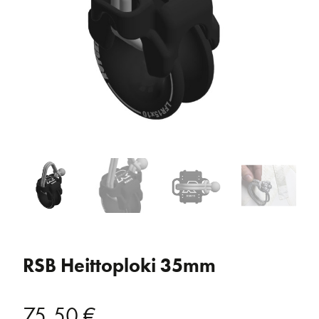
RSB Heittoploki 35mm
75,50
€