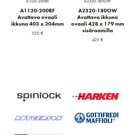
A1120-200RF
A2320-180OW
A1120-200RF
A2320-180OW
Avattava ovaali
Avattava ikkuna
ikkuna 403 x 204mm
ovaali 428 x 179 mm
sisäraamilla
520
€
425
€