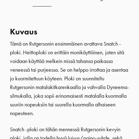
Kuvaus
Tämä on Rutgersonin ensimmäinen avattava Snatch -
ploki. Heittoploki on erittäin monikäyttöinen, joten sitä
voidaan käyttää melkein missä tahansa paikassa
veneessä tai purjeessa. Se on helppo irrottaa ja asentaa
jo kuormitettuun köyteen. Ploki on suunniteltu
Rutgersonin matalakitkarenkaalla ja vahvalla Dyneema-
silmukalla, joka sopii erinomaisesti matalalla kuormalla
suuriin nopeuksiin tai suurella kuormalla alhaiseen
nopeuteen.
Snatch -ploki on tähän mennessä Rutgersonin kevyin
ploki, jolla on todella hyvä lujuus/paino-suhde, sekä