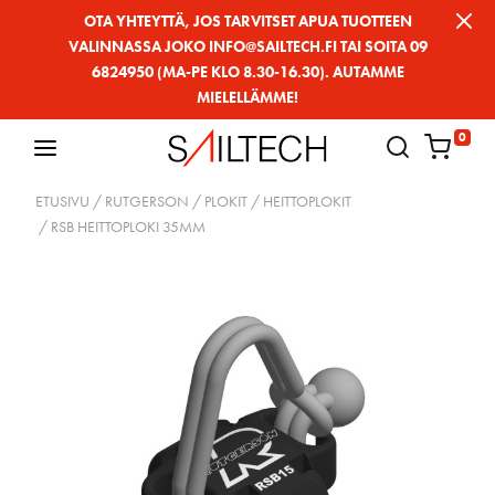
Siirry
OTA YHTEYTTÄ, JOS TARVITSET APUA TUOTTEEN
VALINNASSA JOKO INFO@SAILTECH.FI TAI SOITA 09
sivun
6824950 (MA-PE KLO 8.30-16.30). AUTAMME
sisältöön
MIELELLÄMME!
0
ETUSIVU
/
RUTGERSON
/
PLOKIT
/
HEITTOPLOKIT
/ RSB HEITTOPLOKI 35MM