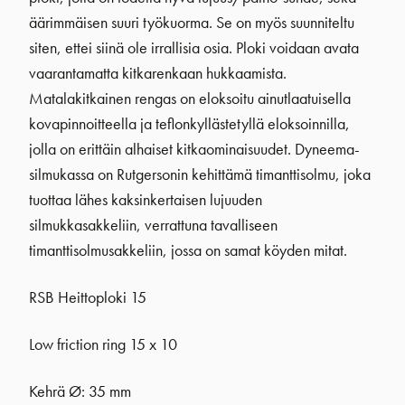
äärimmäisen suuri työkuorma. Se on myös suunniteltu
siten, ettei siinä ole irrallisia osia. Ploki voidaan avata
vaarantamatta kitkarenkaan hukkaamista.
Matalakitkainen rengas on eloksoitu ainutlaatuisella
kovapinnoitteella ja teflonkyllästetyllä eloksoinnilla,
jolla on erittäin alhaiset kitkaominaisuudet. Dyneema-
silmukassa on Rutgersonin kehittämä timanttisolmu, joka
tuottaa lähes kaksinkertaisen lujuuden
silmukkasakkeliin, verrattuna tavalliseen
timanttisolmusakkeliin, jossa on samat köyden mitat.
RSB Heittoploki 15
Low friction ring 15 x 10
Kehrä Ø: 35 mm