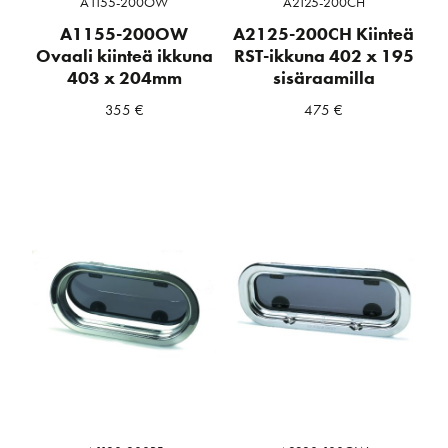
A1155-200OW
A2125-200CH
A1155-200OW
A2125-200CH Kiinteä
Ovaali kiinteä ikkuna
RST-ikkuna 402 x 195
403 x 204mm
sisäraamilla
355
€
475
€