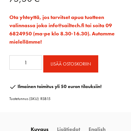
Ota yhteyttä, jos tarvitset apua tuotteen
valinnassa joko info@sailtech.fi tai soita 09
6824950 (ma-pe klo 8.30-16.30). Autamme
mielellämme!
RSB
LISÄÄ OSTOSKORIIN
Heittoploki
35mm
määrä
Ilmainen toimitus yli 50 euron tilauksiin!
Tuotetunnus (SKU):
RSB15
Kuvaus
Lisätiedot
English