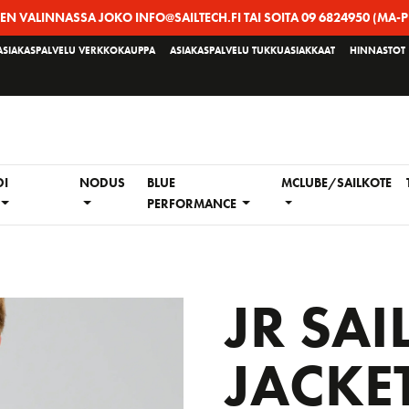
EEN VALINNASSA JOKO INFO@SAILTECH.FI TAI SOITA 09 6824950 (MA-P
ASIAKASPALVELU VERKKOKAUPPA
ASIAKASPALVELU TUKKUASIAKKAAT
HINNASTOT
DI
NODUS
BLUE
MCLUBE/SAILKOTE
PERFORMANCE
JR SAI
JACKE