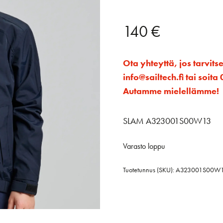
140
€
Ota yhteyttä, jos tarvits
info@sailtech.fi tai soi
Autamme mielellämme!
SLAM A323001S00W13
Varasto loppu
Tuotetunnus (SKU):
A323001S00W