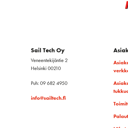
Sail Tech Oy
Asia
Veneentekijäntie 2
Asiak
Helsinki 00210
verk
Puh: 09 682 4950
Asiak
tukku
info@sailtech.fi
Toimit
Palau