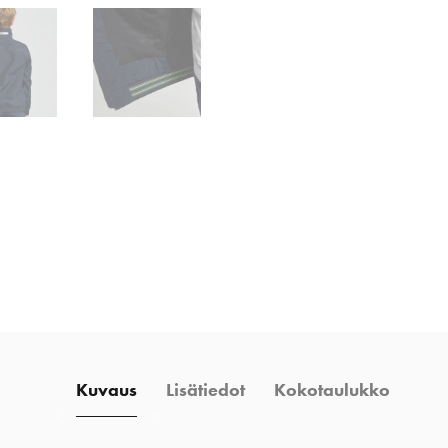
Kuvaus
Lisätiedot
Kokotaulukko