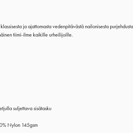
o klassisesta ja ajattomasta vedenpitävästä nailonisesta purjehdusta
nen tiimi-ilme kaikille urheilijoille.
tjulla suljettava sisätasku
00% Nylon 145gsm