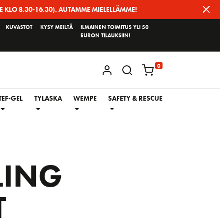
E KLO 8.30-16.30). AUTAMME MIELELLÄMME!
KUVASTOT
KYSY MEILTÄ
ILMAINEN TOIMITUS YLI 50
EURON TILAUKSIIN!
0
KIRJAUDU / REKISTERÖIDY
TEF-GEL
TYLASKA
WEMPE
SAFETY & RESCUE
LING
T