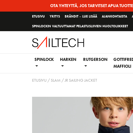
Siirry
OTA YHTEYTTÄ, JOS TARVITSET APUA TUOTT
sivun
ETUSIVU
YRITYS
BRÄNDIT – LUE LISÄÄ
AJANKOHTAISTA
sisältöön
SPINLOCKIN VALTUUTTAMAT PELASTUSLIIVIEN HUOLTOLIIKKEET
SPINLOCK
HARKEN
RUTGERSON
GOTTIFRE
MAFFIOLI
ETUSIVU
/
SLAM
/ JR SAILING JACKET