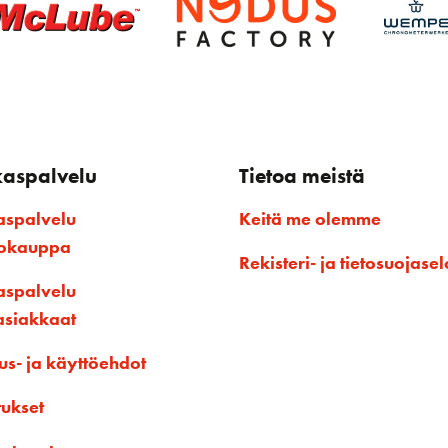
kaspalvelu
Tietoa meistä
aspalvelu
Keitä me olemme
kokauppa
Rekisteri- ja tietosuojasel
aspalvelu
asiakkaat
us- ja käyttöehdot
tukset