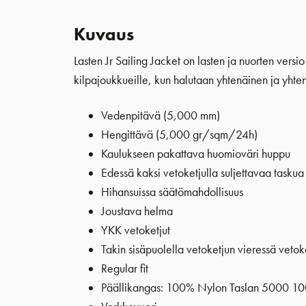
Kuvaus
Lasten Jr Sailing Jacket on lasten ja nuorten versi
kilpajoukkueille, kun halutaan yhtenäinen ja yhtenäi
Vedenpitävä (5,000 mm)
Hengittävä (5,000 gr/sqm/24h)
Kaulukseen pakattava huomioväri huppu
Edessä kaksi vetoketjulla suljettavaa taskua
Hihansuissa säätömahdollisuus
Joustava helma
YKK vetoketjut
Takin sisäpuolella vetoketjun vieressä vetoke
Regular fit
Päällikangas: 100% Nylon Taslan 5000 1