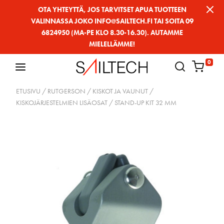
Siirry
OTA YHTEYTTÄ, JOS TARVITSET APUA TUOTTEEN
VALINNASSA JOKO INFO@SAILTECH.FI TAI SOITA 09
sivun
6824950 (MA-PE KLO 8.30-16.30). AUTAMME
sisältöön
MIELELLÄMME!
0
ETUSIVU
/
RUTGERSON
/
KISKOT JA VAUNUT
/
KISKOJÄRJESTELMIEN LISÄOSAT
/ STAND-UP KIT 32 MM