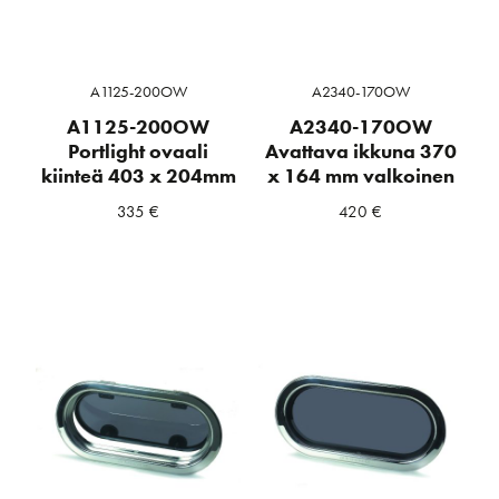
A1125-200OW
A2340-170OW
A1125-200OW
A2340-170OW
Portlight ovaali
Avattava ikkuna 370
kiinteä 403 x 204mm
x 164 mm valkoinen
335
€
420
€