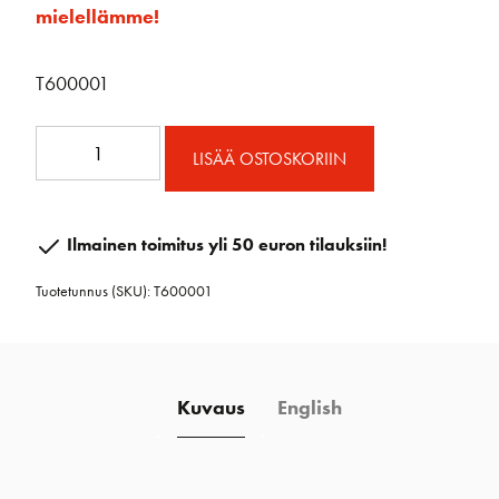
mielellämme!
T600001
Stand-
LISÄÄ OSTOSKORIIN
up
kit
32
Ilmainen toimitus yli 50 euron tilauksiin!
mm
Tuotetunnus (SKU):
T600001
määrä
Kuvaus
English