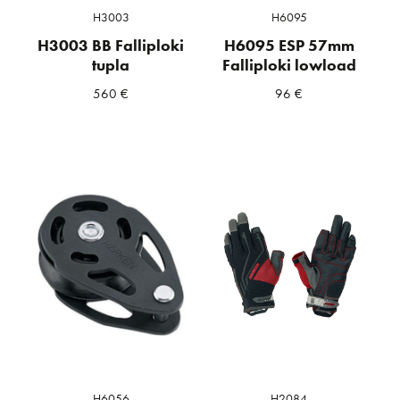
H3003
H6095
H3003 BB Falliploki
H6095 ESP 57mm
tupla
Falliploki lowload
560
€
96
€
H6056
H2084