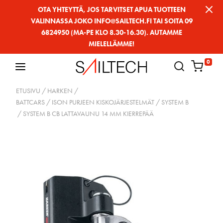
Siirry
OTA YHTEYTTÄ, JOS TARVITSET APUA TUOTTEEN
VALINNASSA JOKO INFO@SAILTECH.FI TAI SOITA 09
sivun
6824950 (MA-PE KLO 8.30-16.30). AUTAMME
sisältöön
MIELELLÄMME!
0
ETUSIVU
/
HARKEN
/
BATTCARS / ISON PURJEEN KISKOJÄRJESTELMÄT
/
SYSTEM B
/ SYSTEM B CB LATTAVAUNU 14 MM KIERREPÄÄ