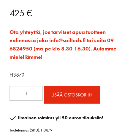
425
€
Ota yhteyttä, jos tarvitset apua tuotteen
valinnassa joko info@sailtech.fi tai soita 09
6824950 (ma-pe klo 8.30-16.30). Autamme
mielellämme!
H3879
System
LISÄÄ OSTOSKORIIN
B
CB
lattavaunu
Ilmainen toimitus yli 50 euron tilauksiin!
14
Tuotetunnus (SKU):
H3879
mm