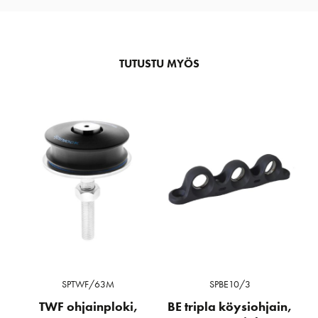
TUTUSTU MYÖS
SPTWF/63M
SPBE10/3
TWF ohjainploki,
BE tripla köysiohjain,