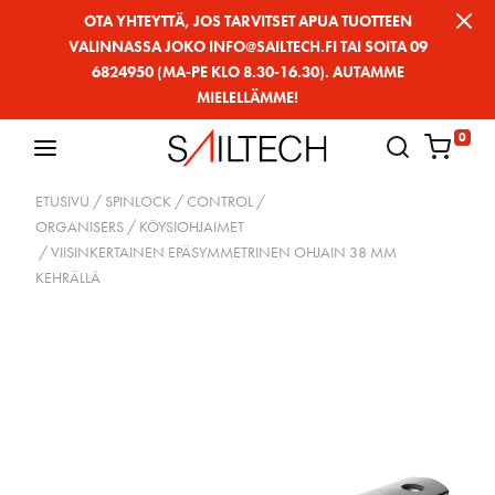
Siirry
OTA YHTEYTTÄ, JOS TARVITSET APUA TUOTTEEN
VALINNASSA JOKO INFO@SAILTECH.FI TAI SOITA 09
sivun
6824950 (MA-PE KLO 8.30-16.30). AUTAMME
sisältöön
MIELELLÄMME!
0
ETUSIVU
/
SPINLOCK
/
CONTROL
/
ORGANISERS / KÖYSIOHJAIMET
/ VIISINKERTAINEN EPÄSYMMETRINEN OHJAIN 38 MM
KEHRÄLLÄ