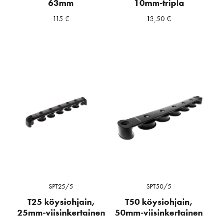
63mm
10mm-tripla
115
€
13,50
€
SPT25/5
SPT50/5
T25 köysiohjain,
T50 köysiohjain,
25mm-viisinkertainen
50mm-viisinkertainen