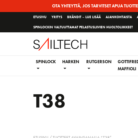
Siirry
OTA YHTEYTTÄ, JOS TARVITSET APUA TUOTT
sivun
ETUSIVU
YRITYS
BRÄNDIT – LUE LISÄÄ
AJANKOHTAISTA
sisältöön
SPINLOCKIN VALTUUTTAMAT PELASTUSLIIVIEN HUOLTOLIIKKEET
SPINLOCK
HARKEN
RUTGERSON
GOTTIFRE
MAFFIOLI
T38
ETUSIVU
/ TUOTTEET AVAINSANALLA “T38”