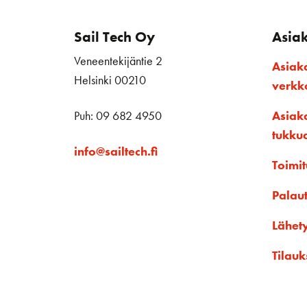
Sail Tech Oy
Asia
Veneentekijäntie 2
Asiak
Helsinki 00210
verk
Puh: 09 682 4950
Asiak
tukku
info@sailtech.fi
Toimit
Palau
Lähet
Tilauk