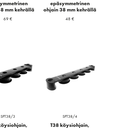
ymmetrinen
epäsymmetrinen
38 mm kehrällä
ohjain 38 mm kehrällä
69
€
48
€
SPT38/3
SPT38/4
köysiohjain,
T38 köysiohjain,