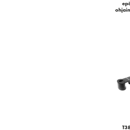
ep
ohjai
T38