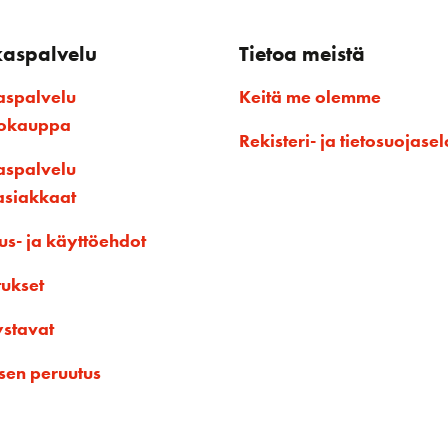
kaspalvelu
Tietoa meistä
aspalvelu
Keitä me olemme
kokauppa
Rekisteri- ja tietosuojasel
aspalvelu
asiakkaat
us- ja käyttöehdot
tukset
ystavat
sen peruutus