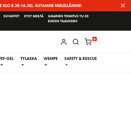
E KLO 8.30-16.30). AUTAMME MIELELLÄMME!
KUVASTOT
KYSY MEILTÄ
ILMAINEN TOIMITUS YLI 50
EURON TILAUKSIIN!
0
KIRJAUDU / REKISTERÖIDY
TEF-GEL
TYLASKA
WEMPE
SAFETY & RESCUE