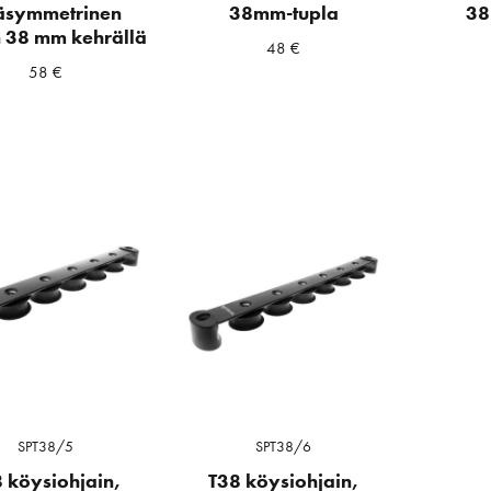
äsymmetrinen
38mm-tupla
38
n 38 mm kehrällä
48
€
58
€
SPT38/5
SPT38/6
 köysiohjain,
T38 köysiohjain,