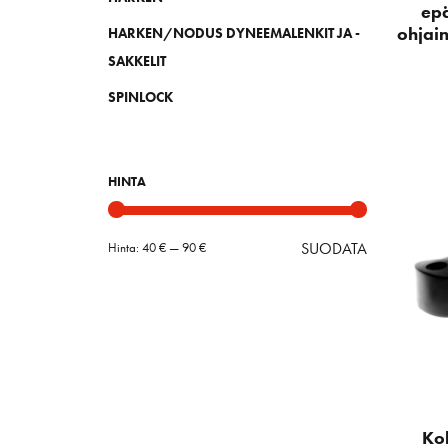
ep
ohjai
HARKEN/NODUS DYNEEMALENKIT JA -
SAKKELIT
SPINLOCK
HINTA
SUODATA
Hinta:
40 €
—
90 €
Minimihint
Maksimihin
Ko