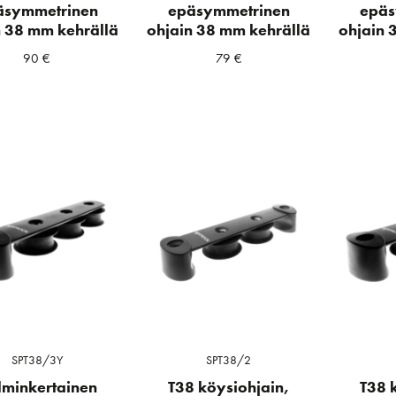
äsymmetrinen
epäsymmetrinen
epäs
n 38 mm kehrällä
ohjain 38 mm kehrällä
ohjain 
90
€
79
€
a
ta
SPT38/3Y
SPT38/2
lminkertainen
T38 köysiohjain,
T38 