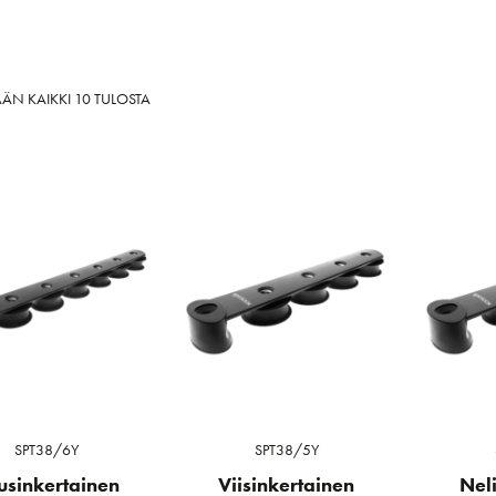
SORTED
ÄN KAIKKI 10 TULOSTA
BY
LATEST
SPT38/6Y
SPT38/5Y
usinkertainen
Viisinkertainen
Nel