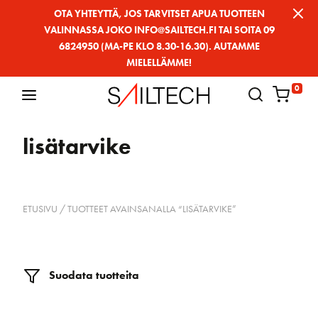
Siirry
OTA YHTEYTTÄ, JOS TARVITSET APUA TUOTTEEN
VALINNASSA JOKO INFO@SAILTECH.FI TAI SOITA 09
sivun
6824950 (MA-PE KLO 8.30-16.30). AUTAMME
sisältöön
MIELELLÄMME!
0
lisätarvike
ETUSIVU
/ TUOTTEET AVAINSANALLA “LISÄTARVIKE”
Suodata tuotteita