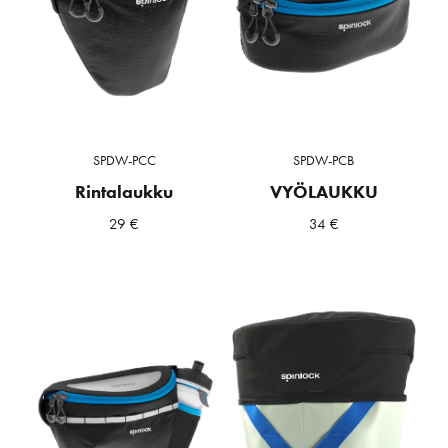
SPDW-PCC
SPDW-PCB
Rintalaukku
VYÖLAUKKU
29
€
34
€