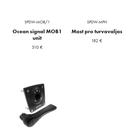
SPDW-MOB/1
SPDW-MPH
Ocean signal MOB1
Mast pro turvavaljas
unit
182
€
510
€