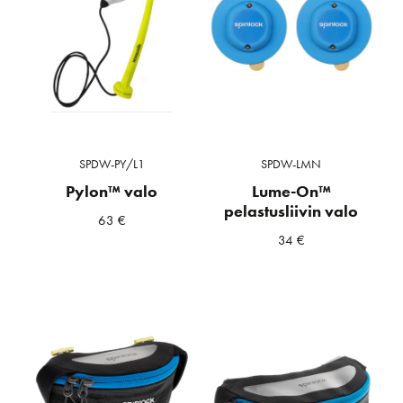
SPDW-PY/L1
SPDW-LMN
Pylon™ valo
Lume-On™
pelastusliivin valo
63
€
34
€