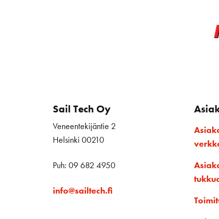
Sail Tech Oy
Asia
Veneentekijäntie 2
Asiak
Helsinki 00210
verk
Puh: 09 682 4950
Asiak
tukku
info@sailtech.fi
Toimit