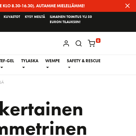
E KLO 8.30-16.30). AUTAMME MIELELLÄMME!
KUVASTOT
KYSY MEILTÄ
ILMAINEN TOIMITUS YLI 50
EURON TILAUKSIIN!
0
KIRJAUDU / REKISTERÖIDY
TEF-GEL
TYLASKA
WEMPE
SAFETY & RESCUE
LÄ
kertainen
mmetrinen