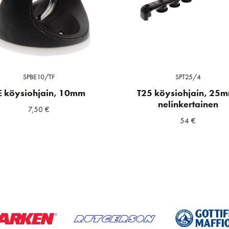
SPBE10/TF
SPT25/4
E köysiohjain, 10mm
T25 köysiohjain, 25
nelinkertainen
7,50
€
54
€