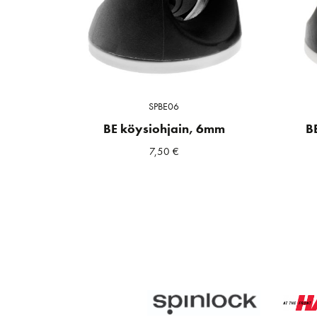
SPBE06
BE köysiohjain, 6mm
B
7,50
€