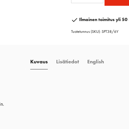
epäsymmetrinen
ohjain
38
Ilmainen toimitus yli 50 
mm
Tuotetunnus (SKU):
SPT38/6Y
kehrällä
määrä
Kuvaus
Lisätiedot
English
n.