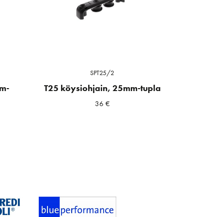
SPT25/2
mm-
T25 köysiohjain, 25mm-tupla
36
€