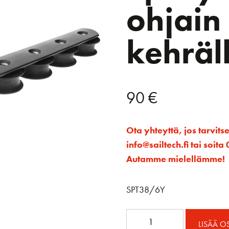
ohjain
kehräl
90
€
Ota yhteyttä, jos tarvits
info@sailtech.fi tai soi
Autamme mielellämme!
SPT38/6Y
Kuusinkertainen
LISÄÄ O