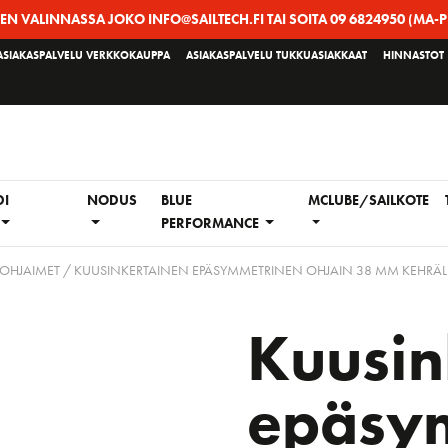
EEN VALINNASSA JOKO INFO@SAILTECH.FI TAI SOITA 09 6824950 (MA-P
ASIAKASPALVELU VERKKOKAUPPA
ASIAKASPALVELU TUKKUASIAKKAAT
HINNASTOT
DI
NODUS
BLUE
MCLUBE/SAILKOTE
PERFORMANCE
IOHJAIMET
/ KUUSINKERTAINEN EPÄSYMMETRINEN OHJAIN 38 MM KEHRÄL
Kuusin
epäsy