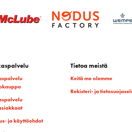
kaspalvelu
Tietoa meistä
aspalvelu
Keitä me olemme
kokauppa
Rekisteri- ja tietosuojasel
aspalvelu
asiakkaat
us- ja käyttöehdot