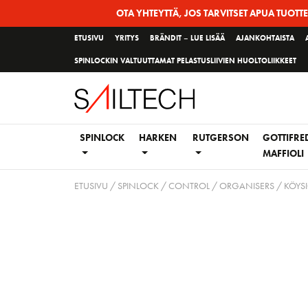
Siirry
OTA YHTEYTTÄ, JOS TARVITSET APUA TUOTT
sivun
ETUSIVU
YRITYS
BRÄNDIT – LUE LISÄÄ
AJANKOHTAISTA
sisältöön
SPINLOCKIN VALTUUTTAMAT PELASTUSLIIVIEN HUOLTOLIIKKEET
SPINLOCK
HARKEN
RUTGERSON
GOTTIFRE
MAFFIOLI
ETUSIVU
/
SPINLOCK
/
CONTROL
/
ORGANISERS / KÖYS