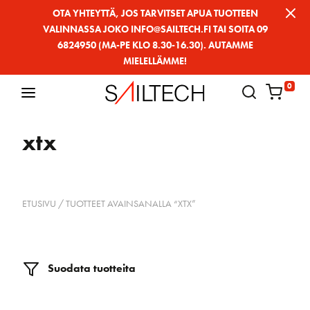
Siirry
OTA YHTEYTTÄ, JOS TARVITSET APUA TUOTTEEN
VALINNASSA JOKO INFO@SAILTECH.FI TAI SOITA 09
sivun
6824950 (MA-PE KLO 8.30-16.30). AUTAMME
sisältöön
MIELELLÄMME!
0
xtx
ETUSIVU
/ TUOTTEET AVAINSANALLA “XTX”
Suodata tuotteita