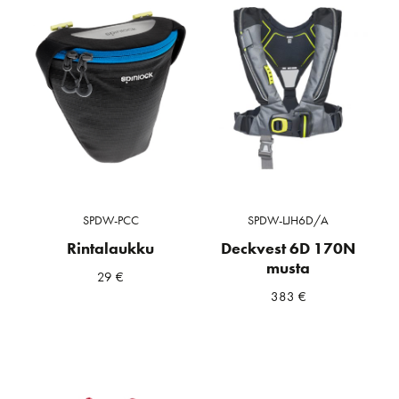
SPDW-PCC
SPDW-LJH6D/A
Rintalaukku
Deckvest 6D 170N
musta
29
€
383
€