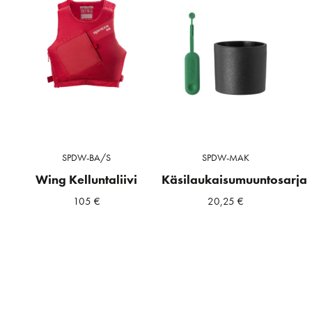
SPDW-BA/S
SPDW-MAK
Wing Kelluntaliivi
Käsilaukaisumuuntosarja
105
€
20,25
€