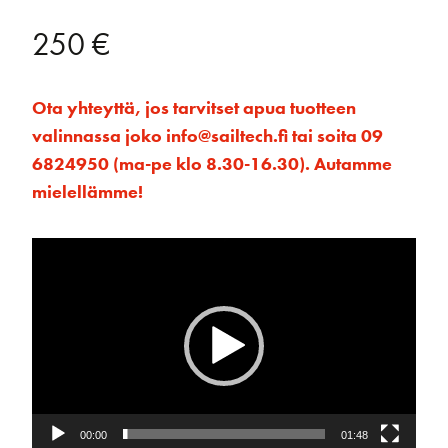
250
€
Ota yhteyttä, jos tarvitset apua tuotteen
valinnassa joko info@sailtech.fi tai soita 09
6824950 (ma-pe klo 8.30-16.30). Autamme
mielellämme!
Videotoistin
00:00
01:48