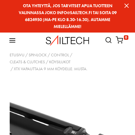
Siirry
OTA YHTEYTTÄ, JOS TARVITSET APUA TUOTTEEN
VALINNASSA JOKO INFO@SAILTECH.FI TAI SOITA 09
sivun
6824950 (MA-PE KLO 8.30-16.30). AUTAMME
sisältöön
MIELELLÄMME!
0
ETUSIVU
/
SPINLOCK
/
CONTROL
/
CLEATS & CLUTCHES / KÖYSILUKOT
/ XTX VAPAUTTAJA 9 MM KÖYDELLE. MUSTA.