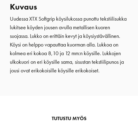
Kuvaus
Uudessa XTX Softgrip köysilukossa punottu tekstiilisukka
lukitsee köyden jousen avulla metallisen kuoren
suojassa. Lukko on erittäin kevyt ja köysiystävällinen.
Köysi on helppo vapauttaa kuorman alla. Lukkoa on
kolmea eri kokoa 8,10 ja 12 mm:n köysille. Lukkojen
ulkokuori on eri köysille sama, sisustan tekstiilipunos ja
jousi ovat erikokoisille köysille erikokoiset.
TUTUSTU MYÖS