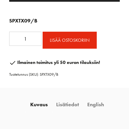
SPXTX09/B
XTX
LISÄÄ OSTOSKORIIN
Vapauttaja
9
mm
Ilmainen toimitus yli 50 euron tilauksiin!
köydelle.
Tuotetunnus (SKU):
SPXTX09/B
Musta.
määrä
Kuvaus
Lisätiedot
English