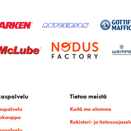
kaspalvelu
Tietoa meistä
aspalvelu
Keitä me olemme
kokauppa
Rekisteri- ja tietosuojasel
aspalvelu