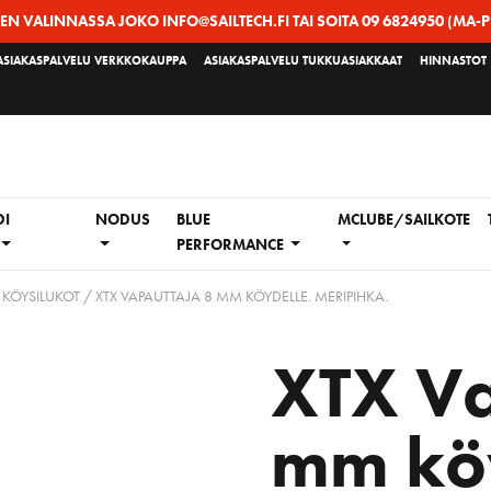
EEN VALINNASSA JOKO INFO@SAILTECH.FI TAI SOITA 09 6824950 (MA-P
ASIAKASPALVELU VERKKOKAUPPA
ASIAKASPALVELU TUKKUASIAKKAAT
HINNASTOT
DI
NODUS
BLUE
MCLUBE/SAILKOTE
PERFORMANCE
 KÖYSILUKOT
/ XTX VAPAUTTAJA 8 MM KÖYDELLE. MERIPIHKA.
XTX Va
mm köy