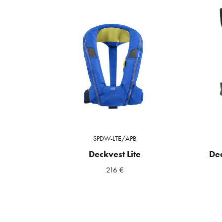
SPDW-LTE/APB
Deckvest Lite
De
216
€