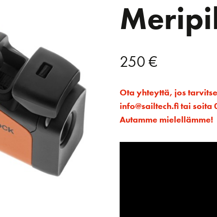
Meripi
250
€
Ota yhteyttä, jos tarvits
info@sailtech.fi tai soi
Autamme mielellämme!
Videotoistin