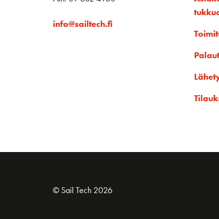
tukku
info@sailtech.fi
Toimit
Palau
Lähet
Tilauk
© Sail Tech 2026