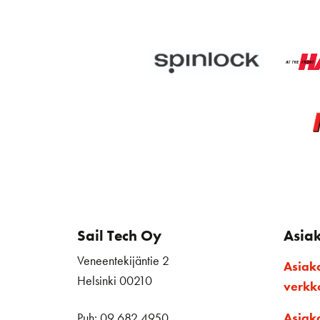
Sail Tech Oy
Asia
Veneentekijäntie 2
Asiak
Helsinki 00210
verk
Puh: 09 682 4950
Asiak