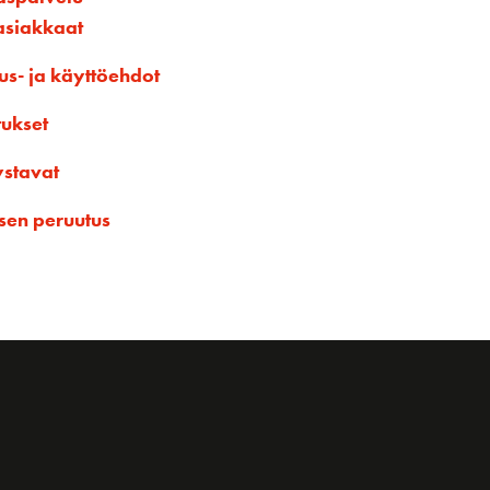
asiakkaat
us- ja käyttöehdot
tukset
ystavat
sen peruutus