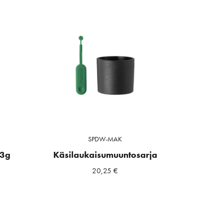
SPDW-MAK
33g
Käsilaukaisumuuntosarja
20,25
€