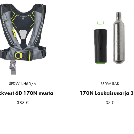
SPDW-LJH6D/A
SPDW-RAK
ckvest 6D 170N musta
170N Laukaisusarja 
383
€
37
€