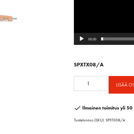
00:00
SPXTX08/A
XTX
LISÄÄ O
Vapauttaja
8
mm
Ilmainen toimitus yli 50 
köydelle.
Tuotetunnus (SKU):
SPXTX08/A
Meripihka.
määrä