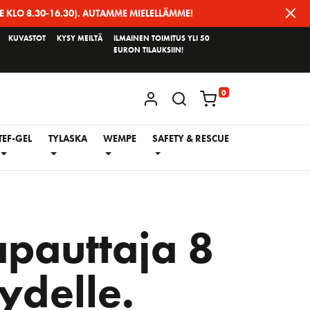
E KLO 8.30-16.30). AUTAMME MIELELLÄMME!
KUVASTOT
KYSY MEILTÄ
ILMAINEN TOIMITUS YLI 50
EURON TILAUKSIIN!
0
KIRJAUDU / REKISTERÖIDY
TEF-GEL
TYLASKA
WEMPE
SAFETY & RESCUE
pauttaja 8
delle.