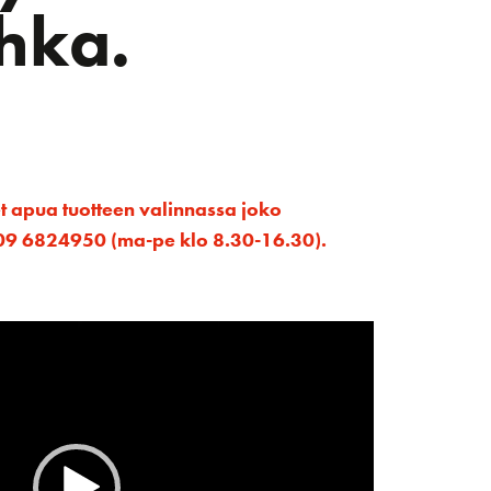
hka.
et apua tuotteen valinnassa joko
ta 09 6824950 (ma-pe klo 8.30-16.30).