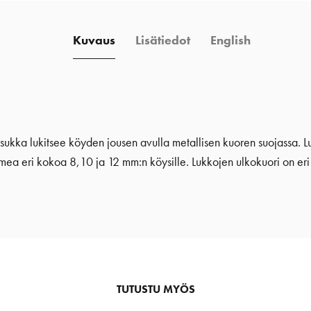
Kuvaus
Lisätiedot
English
isukka lukitsee köyden jousen avulla metallisen kuoren suojassa. Lu
 eri kokoa 8,10 ja 12 mm:n köysille. Lukkojen ulkokuori on eri köy
TUTUSTU MYÖS