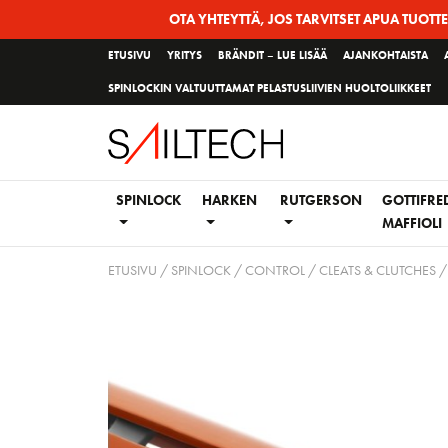
Siirry
OTA YHTEYTTÄ, JOS TARVITSET APUA TUOTT
sivun
ETUSIVU
YRITYS
BRÄNDIT – LUE LISÄÄ
AJANKOHTAISTA
sisältöön
SPINLOCKIN VALTUUTTAMAT PELASTUSLIIVIEN HUOLTOLIIKKEET
SPINLOCK
HARKEN
RUTGERSON
GOTTIFRE
MAFFIOLI
ETUSIVU
/
SPINLOCK
/
CONTROL
/
CLEATS & CLUTCHES /