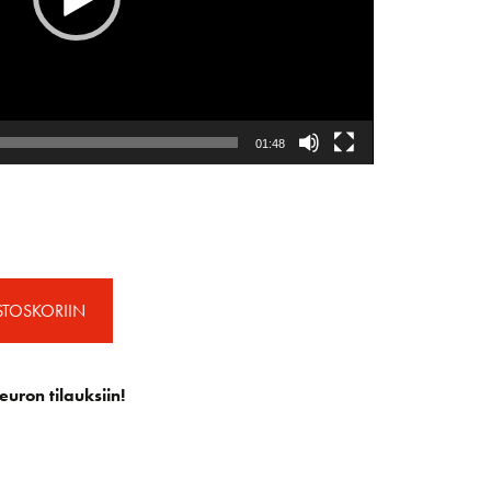
01:48
STOSKORIIN
euron tilauksiin!